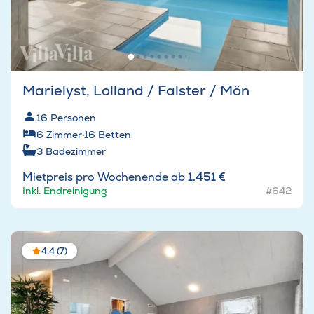
Marielyst, Lolland / Falster / Mön
16
Personen
6
Zimmer
·
16
Betten
3
Badezimmer
Mietpreis pro Wochenende ab
1.451 €
Inkl. Endreinigung
#642
4,4 (7)