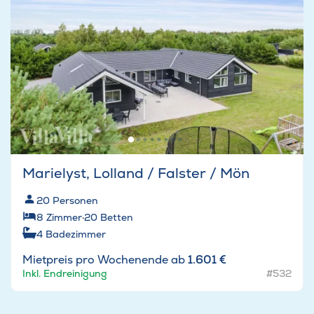
Marielyst, Lolland / Falster / Mön
20
Personen
8
Zimmer
·
20
Betten
4
Badezimmer
Mietpreis pro Wochenende ab
1.601 €
Inkl. Endreinigung
#532