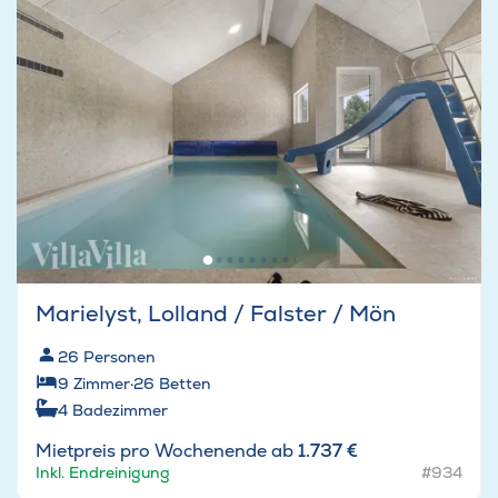
Marielyst, Lolland / Falster / Mön
26
Personen
9
Zimmer
·
26
Betten
4
Badezimmer
Mietpreis pro Wochenende ab
1.737 €
Inkl. Endreinigung
#934