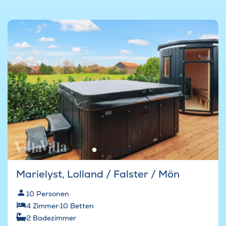
Marielyst, Lolland / Falster / Mön
10
Personen
4
Zimmer
·
10
Betten
2
Badezimmer