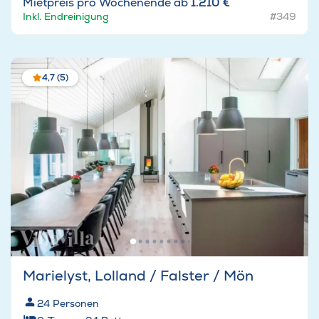
Mietpreis pro Wochenende ab
1.210 €
Inkl. Endreinigung
#349
4,7 (5)
Marielyst, Lolland / Falster / Mön
24
Personen