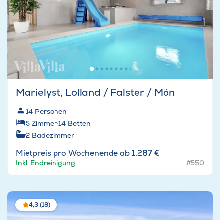
Marielyst, Lolland / Falster / Mön
14
Personen
5
Zimmer
·
14
Betten
2
Badezimmer
Mietpreis pro Wochenende ab
1.287 €
Inkl. Endreinigung
#550
4,3 (18)