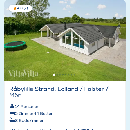
4,3 (7)
Råbylille Strand, Lolland / Falster /
Mön
14
Personen
5
Zimmer
·
14
Betten
2
Badezimmer