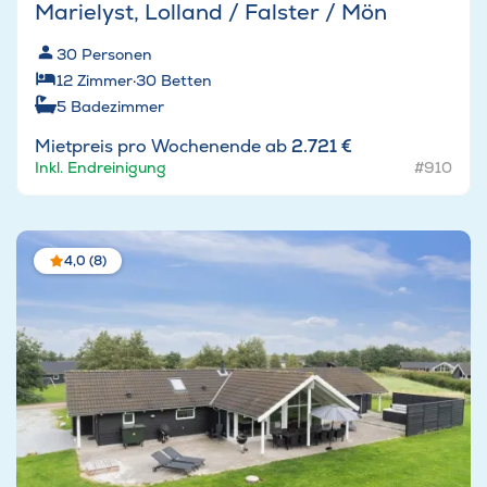
Marielyst, Lolland / Falster / Mön
30
Personen
12
Zimmer
·
30
Betten
5
Badezimmer
Mietpreis pro Wochenende ab
2.721 €
Inkl. Endreinigung
#910
4,0 (8)