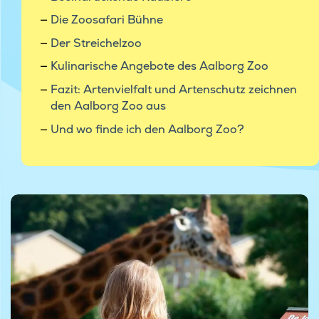
Die Zoosafari Bühne
Der Streichelzoo
Kulinarische Angebote des Aalborg Zoo
Fazit: Artenvielfalt und Artenschutz zeichnen
den Aalborg Zoo aus
Und wo finde ich den Aalborg Zoo?
© Aalborg Zoo