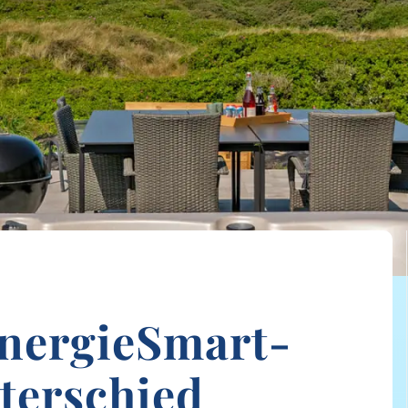
EnergieSmart-
terschied