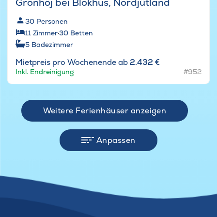
Grönhöj bei Blokhus, Nordjütland
30
Personen
11
Zimmer
·
30
Betten
5
Badezimmer
Mietpreis pro Wochenende ab
2.432 €
Inkl. Endreinigung
#952
Weitere Ferienhäuser anzeigen
Anpassen