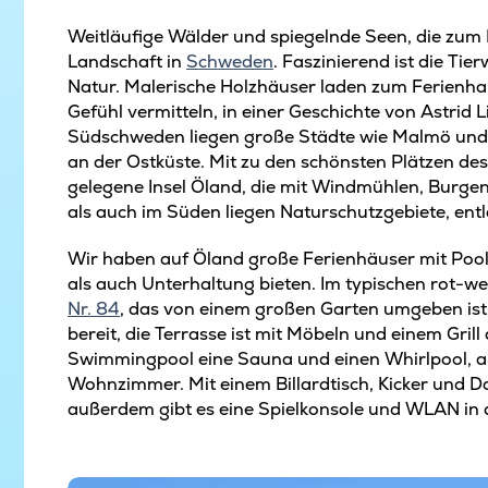
Weitläufige Wälder und spiegelnde Seen, die zum
Landschaft in
Schweden
. Faszinierend ist die Tier
Natur. Malerische Holzhäuser laden zum Ferienhau
Gefühl vermitteln, in einer Geschichte von Astrid 
Südschweden liegen große Städte wie Malmö und 
an der Ostküste. Mit zu den schönsten Plätzen de
gelegene Insel Öland, die mit Windmühlen, Burgen
als auch im Süden liegen Naturschutzgebiete, entl
Wir haben auf Öland große Ferienhäuser mit Pool
als auch Unterhaltung bieten. Im typischen rot-
Nr. 84
, das von einem großen Garten umgeben ist
bereit, die Terrasse ist mit Möbeln und einem Gril
Swimmingpool eine Sauna und einen Whirlpool, a
Wohnzimmer. Mit einem Billardtisch, Kicker und Da
außerdem gibt es eine Spielkonsole und WLAN in
Ferienhaus in Dänemark am Strand