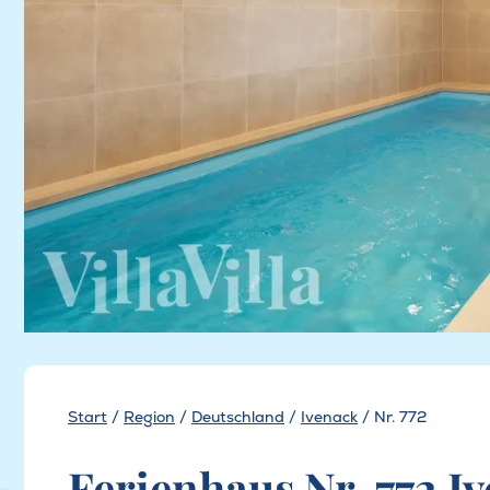
Start
/
Region
/
Deutschland
/
Ivenack
/
Nr. 772
Ferienhaus Nr. 772 I