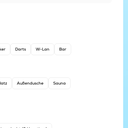
ker
Darts
W-Lan
Bar
latz
Außendusche
Sauna