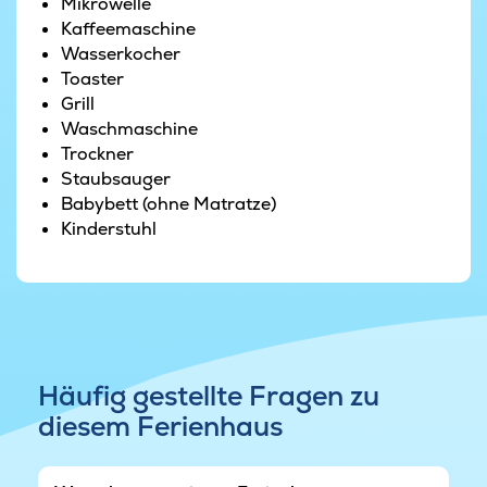
geselligem Beisammensein versammeln können.
Mikrowelle
Kaffeemaschine
Das Haus verfügt über zwei Schlafbereiche mit
Wasserkocher
jeweils drei Zimmern. Zusätzlich gibt es vier
Toaster
Schlafplätze auf den beiden ausgebauten
Grill
Dachböden, die besonders bei Kindern und
Waschmaschine
Jugendlichen beliebt sind.
Trockner
Staubsauger
Aus Rücksicht auf die Nachbarn, einschließlich
Babybett (ohne Matratze)
der dauerhaft im Gebiet wohnenden Anwohner,
Kinderstuhl
weisen wir ausdrücklich darauf hin, dass im
Gebiet nach 22.00 Uhr Ruhe herrschen muss.
Der Außen-Whirlpool darf daher nach diesem
Zeitpunkt nicht benutzt werden.
Häufig gestellte Fragen zu
diesem Ferienhaus