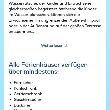
Wasserrutsche, der Kinder und Erwachsene
gleichermaßen begeistert. Während die Kinder
im Wasser planschen, können sich die
Erwachsenen im angrenzenden Außenwhirlpool
oder in der Außensauna auf der großen Terrasse
entspannen.
Doch der Spaß hört nicht im Poolbereich und in
Weiterlesen
der Außenanlage auf, denn im Inneren des
Hauses wartet ein großer Aktivitätsraum,
ausgestattet mit allem, was der ganzen Familie
Alle Ferienhäuser verfügen
Freude macht. Es gibt einen Billardtisch,
über mindestens:
Tischtennis, Darts und eine gemütliche Bar, an
der man einen erlebnisreichen Tag mit einer
Erfrischung entspannt ausklingen lassen kann.
Fernseher
Kühlschrank
Den Mittelpunkt des Hauses bilden die gut
Gefrierschrank
ausgestattete Küche und der lange Esstisch, an
Geschirrspüler
dem sich alle Gäste zu leckeren Mahlzeiten und
Backofen