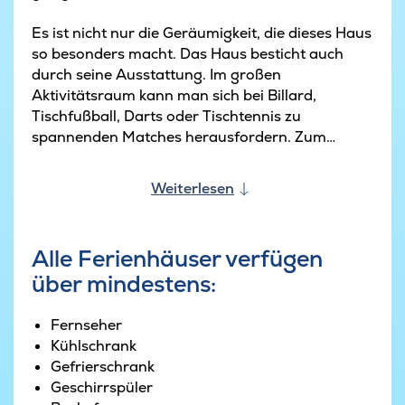
Es ist nicht nur die Geräumigkeit, die dieses Haus
so besonders macht. Das Haus besticht auch
durch seine Ausstattung. Im großen
Aktivitätsraum kann man sich bei Billard,
Tischfußball, Darts oder Tischtennis zu
spannenden Matches herausfordern. Zum
Entspannen kann man an der gemütlichen Bar
im Aktivitätsraum einen erfrischenden Drink
Weiterlesen
genießen–- Getränke nicht vergessen.
Der Wohn-Essbereich ist der Mittelpunkt des
Alle Ferienhäuser verfügen
Hauses: Die moderne Küche, der lange Esstisch
über mindestens:
und die gemütliche Sofaecke schaffen eine
einladende Atmosphäre für gemeinsame
Mahlzeiten und gesellige Stunden.
Fernseher
Kühlschrank
Aber das ist noch nicht alles. Der Poolbereich des
Gefrierschrank
Hauses lädt das ganze Jahr über zum
Geschirrspüler