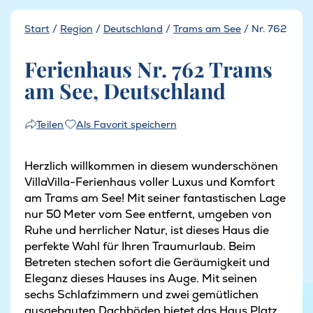
Start
/
Region
/
Deutschland
/
Trams am See
/
Nr. 762
Ferienhaus Nr. 762 Trams
am See, Deutschland
Als Favorit speichern
Teilen
Herzlich willkommen in diesem wunderschönen
VillaVilla-Ferienhaus voller Luxus und Komfort
am Trams am See! Mit seiner fantastischen Lage
nur 50 Meter vom See entfernt, umgeben von
Ruhe und herrlicher Natur, ist dieses Haus die
perfekte Wahl für Ihren Traumurlaub. Beim
Betreten stechen sofort die Geräumigkeit und
Eleganz dieses Hauses ins Auge. Mit seinen
sechs Schlafzimmern und zwei gemütlichen
ausgebauten Dachböden bietet das Haus Platz