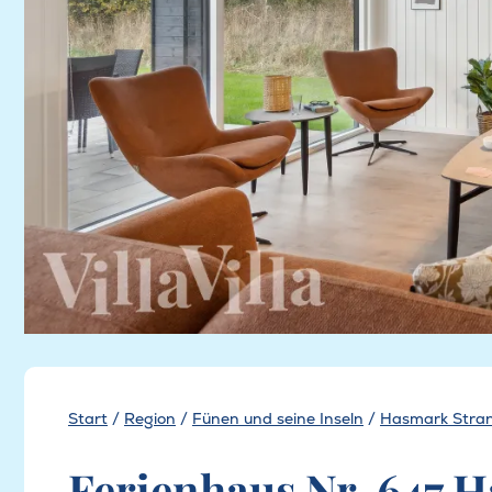
Start
/
Region
/
Fünen und seine Inseln
/
Hasmark Stra
Ferienhaus Nr. 647 