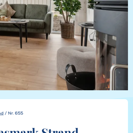
nd
/
Nr. 655
Hasmark Strand,