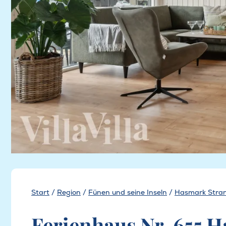
Start
/
Region
/
Fünen und seine Inseln
/
Hasmark Stra
Ferienhaus Nr. 655 