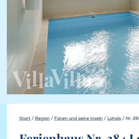
Start
/
Region
/
Fünen und seine Inseln
/
Lohals
/
Nr. 2
Ferienhaus Nr. 284 