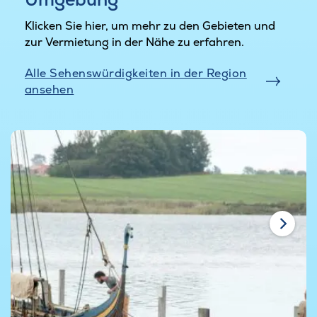
in einem Tempo, bei dem sich die Schultern
Klicken Sie hier, um mehr zu den Gebieten und
automatisch entspannen.
zur Vermietung in der Nähe zu erfahren.
Am Ferienhaus gibt es eine Ladestation, sodass
Ihr Elektroauto während des Aufenthalts
Alle Sehenswürdigkeiten in der Region
bequem aufgeladen werden kann.
ansehen