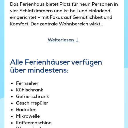
Das Ferienhaus bietet Platz für neun Personen in
vier Schlafzimmern und ist hell und einladend
eingerichtet – mit Fokus auf Gemütlichkeit und
Komfort. Der zentrale Wohnbereich wirkt
modern und freundlich und bietet viel Platz für
gemeinsame Mahlzeiten, Brettspiele und lange
Weiterlesen
Gespräche am Tisch. An kühlen Abenden sorgt
der Bio-Kamin im Wohnzimmer für eine warme
und stimmungsvolle Atmosphäre, während der
Alle Ferienhäuser verfügen
Blick auf Garten und Meer das Urlaubsgefühl
über mindestens:
perfekt macht.
Die zwei Badezimmer machen das Haus ideal für
Fernseher
Familien oder Freundesgruppen, die gemeinsam
Kühlschrank
Urlaub machen möchten. Die Einrichtung ist
Gefrierschrank
schlicht und gemütlich – hier stehen das
Geschirrspüler
Zusammensein und das Genießen der
Backofen
Umgebung im Mittelpunkt.
Mikrowelle
Kaffeemaschine