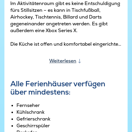
Im Aktivitätenraum gibt es keine Entschuldigung
fürs Stillsitzen – es kann in Tischfußball,
Airhockey, Tischtennis, Billard und Darts
gegeneinander angetreten werden. Es gibt
außerdem eine Xbox Series X.
Die Küche ist offen und komfortabel eingerichtet.
Diese offene Gestaltung und Einrichtung bietet
ausreichend Platz für viele Köche und deren
Weiterlesen
Helfer.
Bequemes Mobiliar auf der Terrasse bietet die
Alle Ferienhäuser verfügen
optimale Umgebung, um die dänische Sonne
über mindestens:
und die langen Sommerabende in vollen Zügen
zu genießen. Auf dem großen Grundstück, dass
das Haus umgibt, ist mit Trampolin und
Fernseher
Spielturm auch an die kleinsten Gäste gedacht.
Kühlschrank
Gefrierschrank
Geschirrspüler