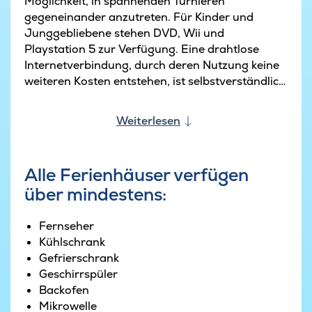
Möglichkeit, in spannenden Turnieren
gegeneinander anzutreten. Für Kinder und
Junggebliebene stehen DVD, Wii und
Playstation 5 zur Verfügung. Eine drahtlose
Internetverbindung, durch deren Nutzung keine
weiteren Kosten entstehen, ist selbstverständlich
auch vorhanden.
Weiterlesen
Sehr gut ausgestattet ist auch die Küche. Der
Kochbereich stellt alle modernen
Bequemlichkeiten wie z.B zwei Kühlschränke und
Alle Ferienhäuser verfügen
Spülmaschinen bereit und ist direkt mit dem
über mindestens:
Wohnzimmer verbunden. So führt auch die
Essenszubereitung nicht zur Trennung der
Gäste. Gerade große Gruppen schätzen diese
Fernseher
großzügigen und offenen Räumlichkeiten.
Kühlschrank
Gefrierschrank
Die Stube ist mit bequemen Möbeln ausgestattet
Geschirrspüler
und hält einen Flachbild-Fernseher mit DVD-
Backofen
Player für die Abendunterhaltung bereit. Am
Mikrowelle