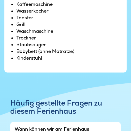
Kaminofen kann man es sich mit einem guten
Kaffeemaschine
Film oder Buch gemütlich machen und lange
Wasserkocher
Tage ganz in Ruhe ausklingen lassen.
Toaster
Grill
Ist es draußen schön, so ist die Terrasse mit ihren
Waschmaschine
Gartenmöbeln perfekt zum Relaxen und Grillen.
Trockner
Die kleinsten Gäste freuen sich derweil über
Staubsauger
Trampolin, Sandkasten und Schaukeln sowie
Babybett (ohne Matratze)
über das weitläufige Grundstück, das zum
Kinderstuhl
stundenlangen Austoben perfekt ist.
Häufig gestellte Fragen zu
diesem Ferienhaus
Wann können wir am Ferienhaus