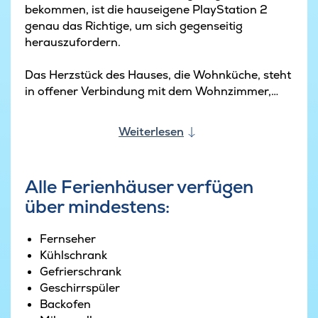
bekommen, ist die hauseigene PlayStation 2
genau das Richtige, um sich gegenseitig
herauszufordern.
Das Herzstück des Hauses, die Wohnküche, steht
in offener Verbindung mit dem Wohnzimmer,
das mit einem Holzofen und geschmackvollen
Möbeln gemütlich eingerichtet ist.
Weiterlesen
Die Küche ist voll ausgestattet mit allem, was
man für den Urlaub braucht, und es gibt
Alle Ferienhäuser verfügen
genügend Platz für alle, die bei der
über mindestens:
Essenszubereitung zuschauen möchten.
Dieses Luxusferienhaus ist ideal für mehrere
Fernseher
Familien, da es drei Schlafbereiche mit
Kühlschrank
separaten Bädern hat.
Gefrierschrank
Geschirrspüler
Backofen