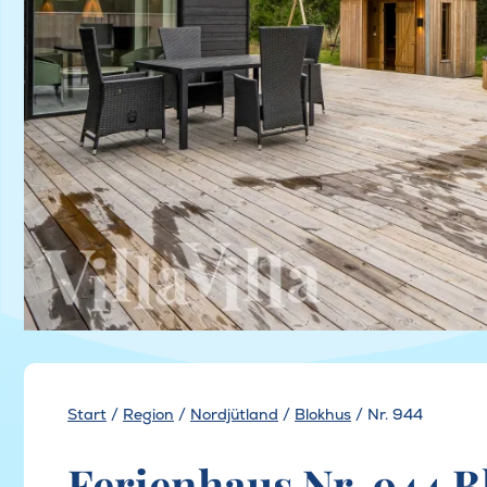
Start
/
Region
/
Nordjütland
/
Blokhus
/
Nr. 944
Ferienhaus Nr. 944 B