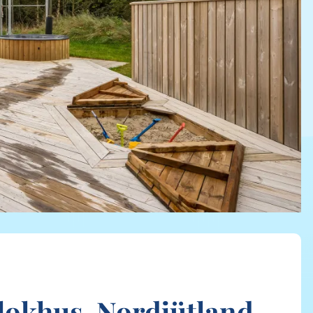
lokhus, Nordjütland