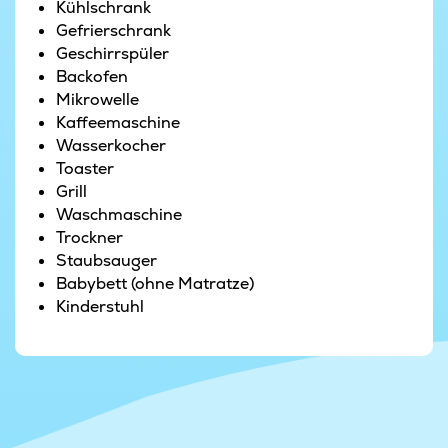
Wohnbereich als auch vom Billardraum aus
Kühlschrank
können Sie den fantastischen Poolbereich
Gefrierschrank
überblicken.
Geschirrspüler
Backofen
Nicht weniger als zwei Aktivitätenräume
Mikrowelle
befinden sich in diesem Feriendomizil - einer mit
Kaffeemaschine
Billard, Dart und einer Bar, die dank Kühlschrank
Wasserkocher
immer für die nötige Erfrischung sorgt, der
Toaster
andere mit Tischtennis, Kicker und bequemer
Grill
Sofagruppe mit Flachbild-TV und Playstation 4.
Waschmaschine
Damit sind reichlich Möglichkeiten vorhanden,
Trockner
ein paar freundschaftliche Wettkämpfe
Staubsauger
auszutragen. Ein Bonus ist das kostenfreie,
Babybett (ohne Matratze)
drahtlose Internet im Haus - Sie müssen lediglich
Kinderstuhl
einen eigenen Computer oder Tablet mitbringen.
Mit Zugang vom Aktivitätsraum und
Wohnzimmer gibt es eine große, teilweise
überdachte Terrasse, die den perfekten Rahmen
für ein entspannendes Sonnenbad oder einen