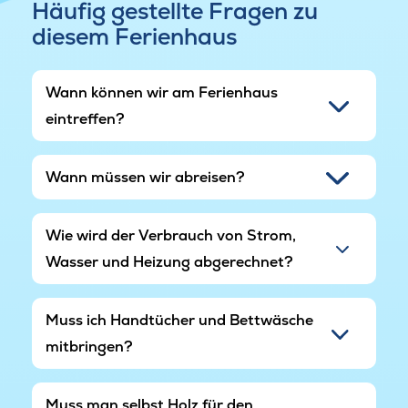
Häufig gestellte Fragen zu
gemütlichen Grillabend bietet. Die Terrasse liegt
diesem Ferienhaus
in Südrichtung, wo keine Nachbarhäuser liegen-
Sie können die langen dänischen
Sommerabende also ganz in Ruhe ungestört
Wann können wir am Ferienhaus
genießen.
eintreffen?
Auf dem großzügigen Naturgrundstück befinden
sich Spielturm, Rutsche, Kletterwand, Schaukel,
Wann müssen wir abreisen?
Sandkasten, Fußballtore und Basketballkorb:
Den kleinsten Gästen steht also ein
unschlagbares Unterhaltungsangebot zur
Wie wird der Verbrauch von Strom,
Verfügung.
Wasser und Heizung abgerechnet?
Auf dem Grundstück gibt es zudem auch
Hundezwinger mit Hundehütten für eventuell
mitreisende Vierbeiner.
Muss ich Handtücher und Bettwäsche
mitbringen?
Das Haus hält einen beleuchteten Parkplatz mit
Kapazität für sechs bis acht Autos bereit.
Muss man selbst Holz für den