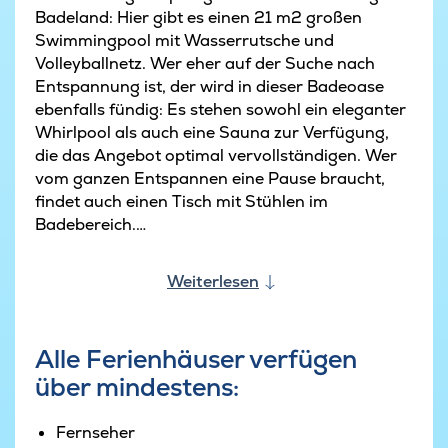
Badeland: Hier gibt es einen 21 m2 großen
Swimmingpool mit Wasserrutsche und
Volleyballnetz. Wer eher auf der Suche nach
Entspannung ist, der wird in dieser Badeoase
ebenfalls fündig: Es stehen sowohl ein eleganter
Whirlpool als auch eine Sauna zur Verfügung,
die das Angebot optimal vervollständigen. Wer
vom ganzen Entspannen eine Pause braucht,
findet auch einen Tisch mit Stühlen im
Badebereich.
Der natürliche Treffpunkt des Hauses ist die
Weiterlesen
architektonisch raffiniert gestaltete Wohnküche
mit genug Platz für zahlreiche Köche - und
natürlich auch sämtliche Vorkoster.
Alle Ferienhäuser verfügen
Der Wohnbereich ist mit einer gemütlichen
über mindestens:
Sofagruppe mit Flachbild-TV und Kaminofen
ausgestattet, der gerade in der kalten Jahreszeit
ein wohliges Ambiente erzeugt. Sowohl vom
Fernseher