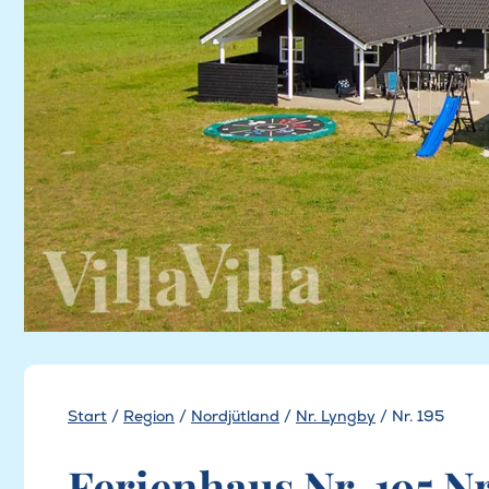
Start
/
Region
/
Nordjütland
/
Nr. Lyngby
/
Nr. 195
Ferienhaus Nr. 195 Nr