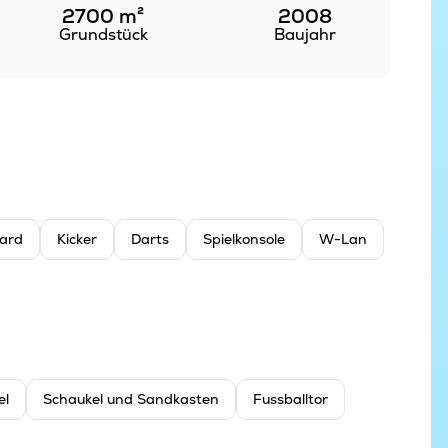
2700
m²
2008
Grundstück
Baujahr
lard
Kicker
Darts
Spielkonsole
W-Lan
el
Schaukel und Sandkasten
Fussballtor