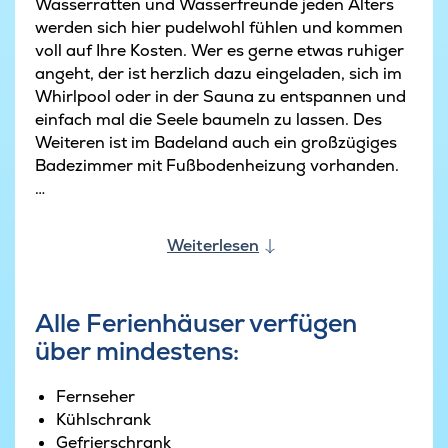
Wasserratten und Wasserfreunde jeden Alters
werden sich hier pudelwohl fühlen und kommen
voll auf Ihre Kosten. Wer es gerne etwas ruhiger
angeht, der ist herzlich dazu eingeladen, sich im
Whirlpool oder in der Sauna zu entspannen und
einfach mal die Seele baumeln zu lassen. Des
Weiteren ist im Badeland auch ein großzügiges
Badezimmer mit Fußbodenheizung vorhanden.
Abgesehen von den vielen Stunden, die man im
Poolbereich des Hauses verbringen kann, hat
Weiterlesen
das Haus aber noch Vieles mehr zu bieten. Der
gut ausgestattete Aktivitätenraum mit Billard,
Tischtennis, Kicker, Playstation 4 PRO und Dart
Alle Ferienhäuser verfügen
lädt die Wettkampfliebhaber des Hauses zu
über mindestens:
Turnieren der kleineren und größeren Art ein.
Wer in einer Pause etwas Ruhe braucht, kann die
kostenlose Internetverbindung des Hauses zum
Fernseher
Surfen nutzen.
Kühlschrank
Gefrierschrank