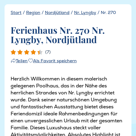
Start
/
Region
/
Nordjütland
/
Nr. Lyngby
/
Nr. 270
Ferienhaus Nr. 270 Nr.
Lyngby, Nordjütland
(7)
Als Favorit speichern
Teilen
Herzlich Willkommen in diesem malerisch
gelegenen Poolhaus, das in der Nähe des
herrlichen Strandes von Nr. Lyngby errichtet
wurde. Dank seiner naturschönen Umgebung
und fantastischen Ausstattung bietet dieses
Feriendomizil ideale Rahmenbedingungen für
einen unvergesslichen Urlaub mit der gesamten
Familie. Dieses Luxushaus steckt voller
Aktivitätsmöglichkeiten. Absolutes Highlight ist