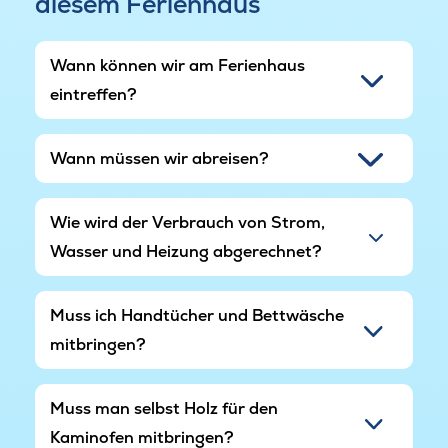
diesem Ferienhaus
Kinder optimal geeignet, da diese das gemütliche
Ambiente des Dachgiebels zu schätzen wissen.
Wann können wir am Ferienhaus
Auf der großen Terrasse können Sie die herrliche
eintreffen?
dänische Sonne in den schicken Gartenmöbeln
genießen. Auf dem Naturgrundstück, welches
das Haus umgibt, ist mit Schaukeln, Sandkasten
Wann müssen wir abreisen?
und Trampolin auch an die kleinsten Gäste
gedacht- langweilig wird in diesem Ferienhaus
also garantiert niemandem.
Wie wird der Verbrauch von Strom,
Wasser und Heizung abgerechnet?
Wir bitten um Ihr Verständnis, dass dieses Haus
nicht an Jugendgruppen vermietet wird.
Muss ich Handtücher und Bettwäsche
mitbringen?
Muss man selbst Holz für den
Kaminofen mitbringen?