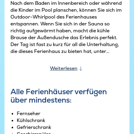
Nach dem Baden im Innenbereich oder während
die Kinder im Pool planschen, können Sie sich im
Outdoor-Whirlpool des Ferienhauses
entspannen. Wenn Sie sich in der Sauna so
richtig aufgewärmt haben, macht die kühle
Brause der Außendusche das Erlebnis perfekt.
Der Tag ist fast zu kurz für all die Unterhaltung,
die dieses Ferienhaus zu bieten hat, unter
anderem auch im Aktivitätsraum. Hier gibt es
viele Möglichkeiten, gemeinsam zu spielen und
Weiterlesen
Spaß zu haben. Spielen Sie eine Runde Billard,
Darts, Tischtennis oder Tischfußball, während
die Zuschauer eine kühle Erfrischung an der
Alle Ferienhäuser verfügen
hauseigenen Bar mit Kühlschrank genießen. In
über mindestens:
diesem Raum finden Sie auch eine Sofagruppe,
auf der Sie bequem sitzen und zum Beispiel
einen Film ansehen können.
Fernseher
Kühlschrank
In der Mitte des Ferienhauses befindet sich der
Gefrierschrank
große Aufenthaltsbereich mit Kaminofen und