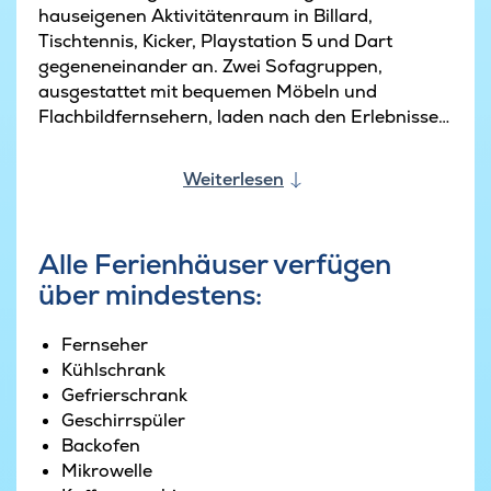
hauseigenen Aktivitätenraum in Billard,
Tischtennis, Kicker, Playstation 5 und Dart
gegeneneinander an. Zwei Sofagruppen,
ausgestattet mit bequemen Möbeln und
Flachbildfernsehern, laden nach den Erlebnissen
des Tages zum Entspannen bei einem guten
Buch oder Film ein- gerne darf hier aber auch
Weiterlesen
nach anstrengenden Partien pausiert werden.
In der Küche befinden sich zwei Kühlschränke,
Alle Ferienhäuser verfügen
Herde und Spülmaschinen. Sie ist mit dem
über mindestens:
Aufenthaltsraum kombiniert, so dass auch
während der Essenszubereitung alle Gäste
zusammen Spaß haben können und nicht
Fernseher
getrennt werden.
Kühlschrank
Gefrierschrank
Die große Terrasse ist teilweise überdacht und
Geschirrspüler
eignet sich perfekt für einen Grillabend oder ein
Backofen
Sonnenbad an schönen Sommertagen. Hier
Mikrowelle