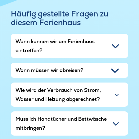
mit Piratenschiff und Spielplatz für Kinder jeden
Alters. Es gibt Tische und Bänke, damit die
Häufig gestellte Fragen zu
Erwachsenen plaudern und den Tag genießen
diesem Ferienhaus
können, während die Kinder den großen
Spielbereich erkunden.
Wann können wir am Ferienhaus
Am Haus befindet sich eine Ladebuchse für
eintreffen?
Elektroautos.
Wann müssen wir abreisen?
Wie wird der Verbrauch von Strom,
Wasser und Heizung abgerechnet?
Muss ich Handtücher und Bettwäsche
mitbringen?