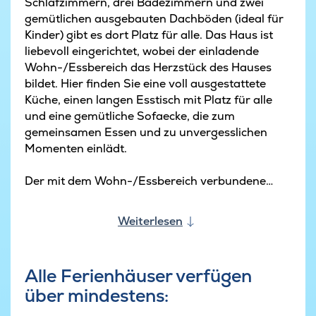
Schlafzimmern, drei Badezimmern und zwei
gemütlichen ausgebauten Dachböden (ideal für
Kinder) gibt es dort Platz für alle. Das Haus ist
liebevoll eingerichtet, wobei der einladende
Wohn-/Essbereich das Herzstück des Hauses
bildet. Hier finden Sie eine voll ausgestattete
Küche, einen langen Esstisch mit Platz für alle
und eine gemütliche Sofaecke, die zum
gemeinsamen Essen und zu unvergesslichen
Momenten einlädt.
Der mit dem Wohn-/Essbereich verbundene
Aktivitätsraum ist eine Oase der Unterhaltung.
Sowohl beim Billard als auch bei Tischtennis,
Weiterlesen
Tischfußball und Darts sind Spaß und
Unterhaltung für alle Urlaubsgäste garantiert.
Im Aktivitätsraum finden Sie auch die
Alle Ferienhäuser verfügen
hauseigene Bar, an der Sie Erfrischungen
über mindestens:
genießen können.