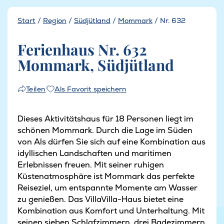
Start
/
Region
/
Südjütland
/
Mommark
/
Nr. 632
Ferienhaus Nr. 632
Mommark, Südjütland
Als Favorit speichern
Teilen
Dieses Aktivitätshaus für 18 Personen liegt im
schönen Mommark. Durch die Lage im Süden
von Als dürfen Sie sich auf eine Kombination aus
idyllischen Landschaften und maritimen
Erlebnissen freuen. Mit seiner ruhigen
Küstenatmosphäre ist Mommark das perfekte
Reiseziel, um entspannte Momente am Wasser
zu genießen. Das VillaVilla-Haus bietet eine
Kombination aus Komfort und Unterhaltung. Mit
seinen sieben Schlafzimmern, drei Badezimmern