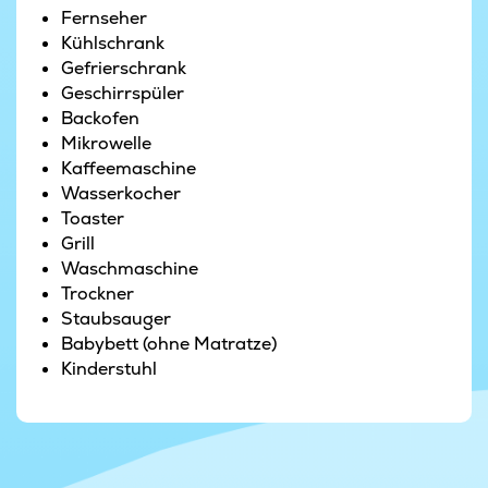
Das Haus verfügt zudem über einen eigenen
Fernseher
Poolbereich, in dem Sie viele Stunden mit
Kühlschrank
Schwimmen, Spielen und Spaß verbringen
Gefrierschrank
können. Auf der großen Terrasse des Hauses
Geschirrspüler
erwartet Sie ein Wellnessbereich mit
Backofen
Außensauna, Außendusche und Außenwhirlpool.
Mikrowelle
Hier genießen Sie Wellness unter freiem Himmel.
Kaffeemaschine
Wasserkocher
Im Außenbereich des Hauses gibt es darüber
Toaster
hinaus ein Spielparadies für die jüngsten
Grill
Urlaubsgäste. Spielturm, Trampolin und
Waschmaschine
Schaukel sorgen für viele Stunden Spielspaß.
Trockner
Während die Kleinen spielen, können die Großen,
Staubsauger
wenn das dänische Wetter es zulässt, köstliche
Babybett (ohne Matratze)
Mahlzeiten auf dem Grill des Hauses zubereiten
Kinderstuhl
oder sich auf der teilweise überdachten Terrasse
mit bequemen Gartenmöbeln entspannen.
In der Umgebung liegt auch ein Multisportfeld