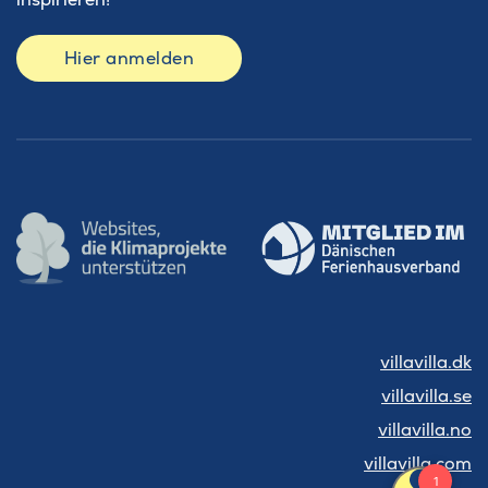
Hier anmelden
villavilla.dk
villavilla.se
villavilla.no
villavilla.com