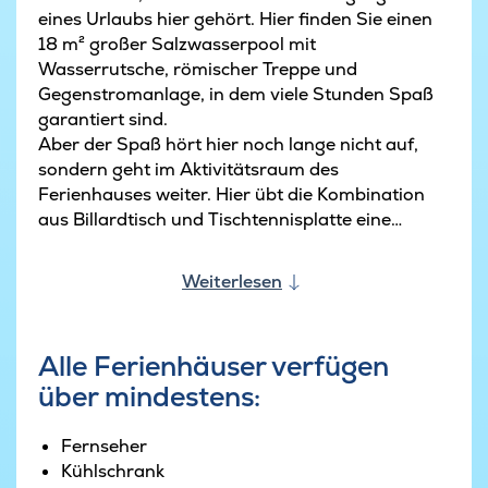
eines Urlaubs hier gehört. Hier finden Sie einen
18 m² großer Salzwasserpool mit
Wasserrutsche, römischer Treppe und
Gegenstromanlage, in dem viele Stunden Spaß
garantiert sind.
Aber der Spaß hört hier noch lange nicht auf,
sondern geht im Aktivitätsraum des
Ferienhauses weiter. Hier übt die Kombination
aus Billardtisch und Tischtennisplatte eine
nahezu magische Anziehungskraft auf alle
Spielbegeisterten aus. Oder wie wäre es mit
Weiterlesen
einer Partie Darts oder Tischfußball? Wer lieber
zuschaut, kann dies bei einer kühlen Erfrischung
an der Bar des Raums tun.
Alle Ferienhäuser verfügen
Bei schönem Wetter ist das Herzstück des
über mindestens:
Ferienhauses die große Terrasse. Hier gibt es viel
Raum zum netten Beisammensein, Essen und
Entspannen. Und wenn das Wetter einmal nicht
Fernseher
ganz so gut ist, ist es auf der teilweise
Kühlschrank