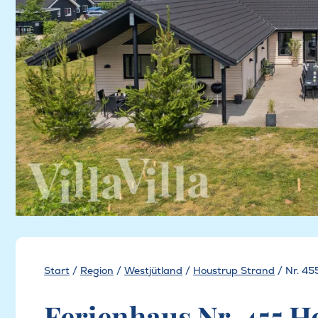
Start
/
Region
/
Westjütland
/
Houstrup Strand
/
Nr. 45
Ferienhaus Nr. 455 H