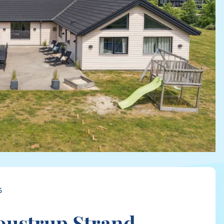
5
oustrup Strand,