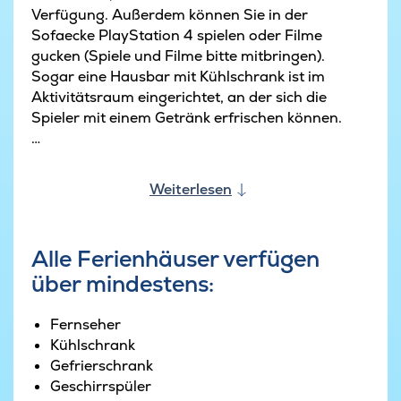
Verfügung. Außerdem können Sie in der
Sofaecke PlayStation 4 spielen oder Filme
gucken (Spiele und Filme bitte mitbringen).
Sogar eine Hausbar mit Kühlschrank ist im
Aktivitätsraum eingerichtet, an der sich die
Spieler mit einem Getränk erfrischen können.
Der großzügige Poolbereich bietet Gelegenheit
für Entspannung und Bewegung gleichermaßen.
Weiterlesen
Hier steht ein 18 m2 großer Swimmingpool mit
Wasserrutsche und römischer Treppe zur
Verfügung. Für ein entspannendes Wellness-
Alle Ferienhäuser verfügen
Erlebnis sorgt der Whirlpool und die Sauna
über mindestens:
wärmt an kalten Tagen.
Der große Aufenthaltsraum liegt in der Mitte des
Fernseher
Ferienhauses. Er hat hohe Decken und bietet
Kühlschrank
genug Platz für alle. Die Küche ist mit je zwei
Gefrierschrank
Spülmaschinen und Backöfen ausgestattet, was
Geschirrspüler