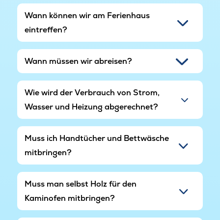
herumlaufen können.
Wann können wir am Ferienhaus
eintreffen?
Das Ferienhaus verfügt über einen großen
Fahrradschuppen. Der Schuppen ist
abschließbar und somit ideal für Radfahrer oder
Wann müssen wir abreisen?
alle anderen, die während ihres Urlaubs
Fahrräder, Kinderwagen und ähnliches
abschließen möchten.
Wie wird der Verbrauch von Strom,
Wasser und Heizung abgerechnet?
Muss ich Handtücher und Bettwäsche
mitbringen?
Muss man selbst Holz für den
Kaminofen mitbringen?