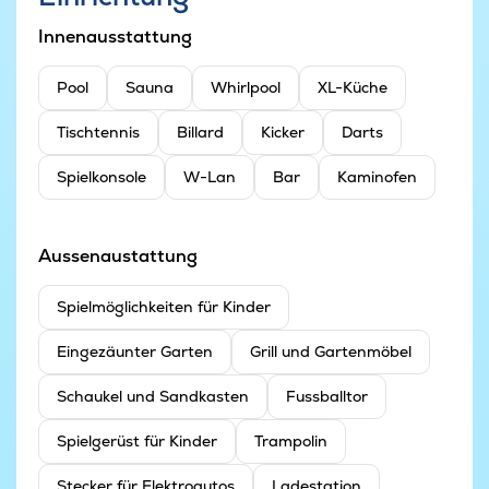
Innenausstattung
Pool
Sauna
Whirlpool
XL-Küche
Tischtennis
Billard
Kicker
Darts
Spielkonsole
W-Lan
Bar
Kaminofen
Aussenaustattung
Spielmöglichkeiten für Kinder
Eingezäunter Garten
Grill und Gartenmöbel
Schaukel und Sandkasten
Fussballtor
Spielgerüst für Kinder
Trampolin
Stecker für Elektroautos
Ladestation