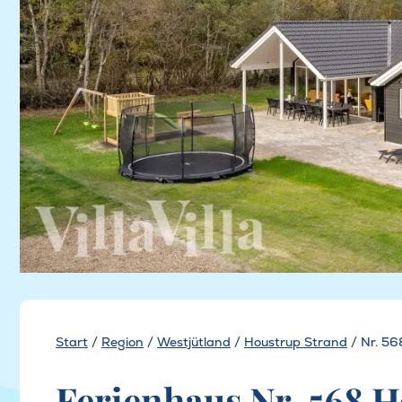
Start
/
Region
/
Westjütland
/
Houstrup Strand
/
Nr. 56
Ferienhaus Nr. 568 H