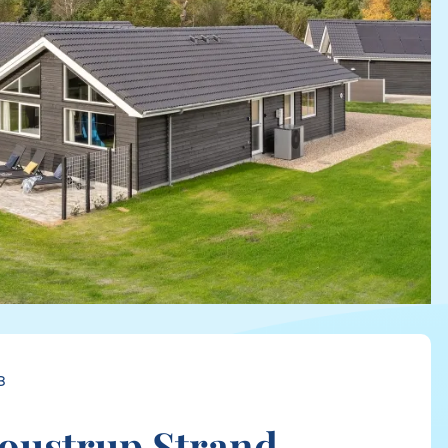
8
oustrup Strand,