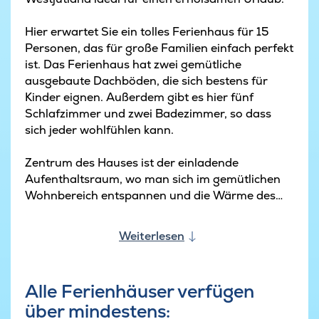
Hier erwartet Sie ein tolles Ferienhaus für 15
Personen, das für große Familien einfach perfekt
ist. Das Ferienhaus hat zwei gemütliche
ausgebaute Dachböden, die sich bestens für
Kinder eignen. Außerdem gibt es hier fünf
Schlafzimmer und zwei Badezimmer, so dass
sich jeder wohlfühlen kann.
Zentrum des Hauses ist der einladende
Aufenthaltsraum, wo man sich im gemütlichen
Wohnbereich entspannen und die Wärme des
Kaminofens genießen kann, während andere in
der stilvollen Küche mit großem amerikanischem
Weiterlesen
Kühlschrank die Mahlzeiten zubereiten.
Der Poolbereich des Hauses ist perfekt für Spaß
Alle Ferienhäuser verfügen
und Spiel mit der ganzen Familie und im
über mindestens:
Whirlpool mit Platz für fünf Personen kann man