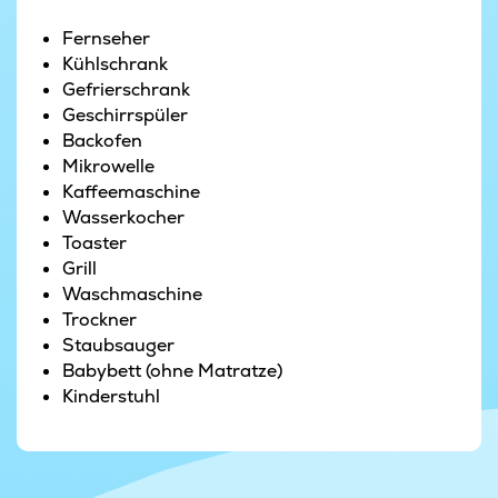
sich wunderbar entspannen.
Fernseher
Die große Terrasse ist eingezäunt und damit für
Kühlschrank
Kleinkinder und Hunde ein geschützter Bereich.
Gefrierschrank
Im Außenbereich gibt es einen tollen Spielplatz
Geschirrspüler
mit u. a. einem großen Klettergerüst, Schaukeln
Backofen
und einem Hindernisparcours. Die
Mikrowelle
energiesparenden Einrichtungen des Hauses
Kaffeemaschine
sorgen für einen niedrigeren Energieverbrauch.
Wasserkocher
Wer Lust auf einen Strandspaziergang hat,
Toaster
braucht nicht weit zu laufen, denn der Strand
Grill
liegt praktisch vor der Haustür. Hier kann man
Waschmaschine
am Wasser entlang spazieren gehen oder bei
Trockner
gutem Wetter in die Wellen springen.
Staubsauger
Babybett (ohne Matratze)
Auf der unter Naturschutz stehenden Halbinsel
Kinderstuhl
Tipperne am Ringkøbing Fjord, einem der
wichtigsten Rastplätze für Zugvögel in
Dänemark, kann man ein vielfältiges Vogelleben
beobachten. Im Sommer ist auch die