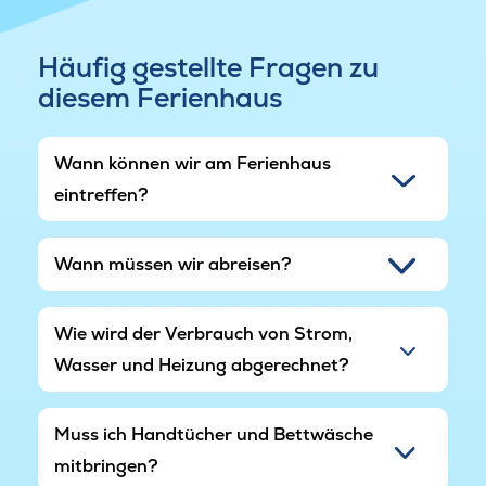
Fischauktion für Touristen in Hvide Sande, bei
der man fangfrischen Fisch kaufen kann, einen
Häufig gestellte Fragen zu
Besuch wert. Dieses gemütliche Ferienhaus hat
diesem Ferienhaus
für jeden etwas zu bieten.
Wann können wir am Ferienhaus
eintreffen?
Wann müssen wir abreisen?
Wie wird der Verbrauch von Strom,
Wasser und Heizung abgerechnet?
Muss ich Handtücher und Bettwäsche
mitbringen?