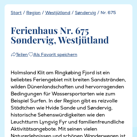
Start
/
Region
/
Westjütland
/
Søndervig
/
Nr. 675
Ferienhaus Nr. 675
Søndervig, Westjütland
Als Favorit speichern
Teilen
Holmsland Klit am Ringkøbing Fjord ist ein
beliebtes Feriengebiet mit breiten Sandstränden,
wilden Dünenlandschaften und hervorragenden
Bedingungen für Wassersportarten wie zum
Beispiel Surfen. In der Region gibt es reizvolle
Städtchen wie Hvide Sande und Søndervig,
historische Sehenswürdigkeiten wie den
Leuchtturm Lyngvig Fyr und familienfreundliche
Aktivitätsangebote. Mit seinen vielen
Naturerlebnissen und schönen Wanderwegen ist