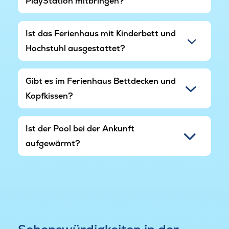
PlayStation mitbringen?
wenn Sie eine Runde Golf spielen möchten,
befindet sich der nächste Golfplatz circa 18
Kilometer entfernt.
Ist das Ferienhaus mit Kinderbett und
Hochstuhl ausgestattet?
Hier erhalten Sie ein großes Feriendomizil mit
Pool in naturschöner Umgebung – der perfekte
Rahmen für einen Urlaub voller Beisammensein,
Gibt es im Ferienhaus Bettdecken und
Aktivitäten und westjütländischem Charme.
Kopfkissen?
Ist der Pool bei der Ankunft
aufgewärmt?