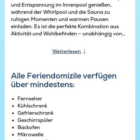
und Entspannung im Innenpool genießen,
während der Whirlpool und die Sauna zu
ruhigen Momenten und warmen Pausen
einladen. Es ist die perfekte Kombination aus
Aktivität und Wohlbefinden – unabhängig von
der Jahreszeit.
Weiterlesen
Wenn Sie Lust auf einen freundschaftlichen
Wettbewerb haben, bietet der Aktivitätsraum
sowohl Billard als auch Tischtennis. Hier können
Alle Feriendomizile verfügen
Turniere und gemütliche Abende mit Lachen und
über mindestens:
guter Stimmung veranstaltet werden. Nach
einem aktiven Tag können Sie sich im
Aufenthaltsraum versammeln, wo der
Fernseher
Kaminofen Wärme und Gemütlichkeit verbreitet,
Kühlschrank
und die großen Fensterfronten viel Licht
Gefrierschrank
hereinlassen und den Blick auf die offene
Geschirrspüler
Umgebung freigeben.
Backofen
Mikrowelle