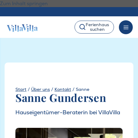
Zum Inhalt springen
Ferienhaus
suchen
Start
/
Über uns
/
Kontakt
/
Sanne
Sanne Gundersen
Hauseigentümer-Beraterin bei VillaVilla