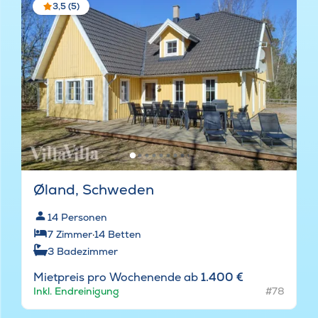
3,5 (5)
Øland, Schweden
14
Personen
7
Zimmer
·
14
Betten
3
Badezimmer
Mietpreis pro Wochenende ab
1.400 €
Inkl. Endreinigung
#78