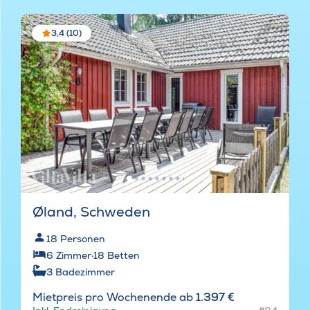
3,4 (10)
Øland, Schweden
18
Personen
6
Zimmer
·
18
Betten
3
Badezimmer
Mietpreis pro Wochenende ab
1.397 €