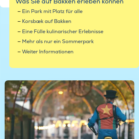
Was Sie auf Bakken erleben können
Ein Park mit Platz für alle
Korsbæk auf Bakken
Eine Fülle kulinarischer Erlebnisse
Mehr als nur ein Sommerpark
Weiter Informationen
©Dyrehavsbakken