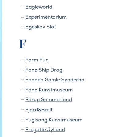
Eagleworld
Experimentarium
Egeskov Slot
F
Farm Fun
Fanø Ship Drag
Fonden Gamle Sønderho
Fano Kunstmuseum
Fårup Sommerland
Fjord&Bælt
Fuglsang Kunstmuseum
Fregatte Jylland