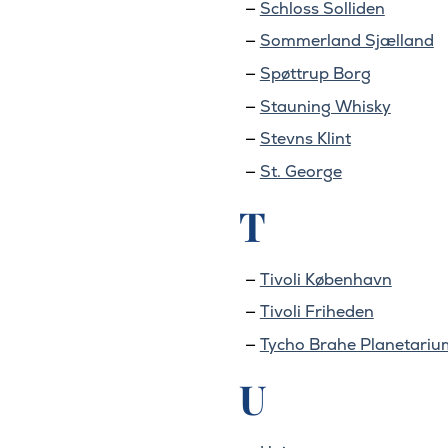
Schloss Solliden
Sommerland Sjælland
Spøttrup Borg
Stauning Whisky
Stevns Klint
St. George
T
Tivoli København
Tivoli Friheden
Tycho Brahe Planetariu
U