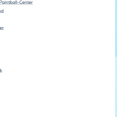
Paintball-Center
nd
er
k