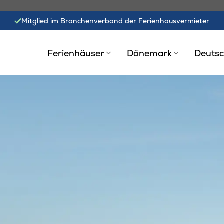
Mitglied im Branchenverband der Ferienhausvermieter
Ferienhäuser
Dänemark
Deutsc