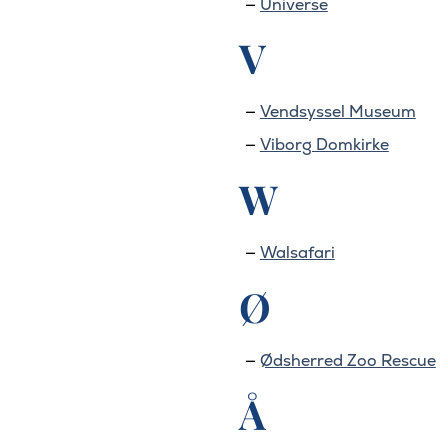
Universe
V
Vendsyssel Museum
Viborg Domkirke
W
Walsafari
Ø
Ødsherred Zoo Rescue
Å