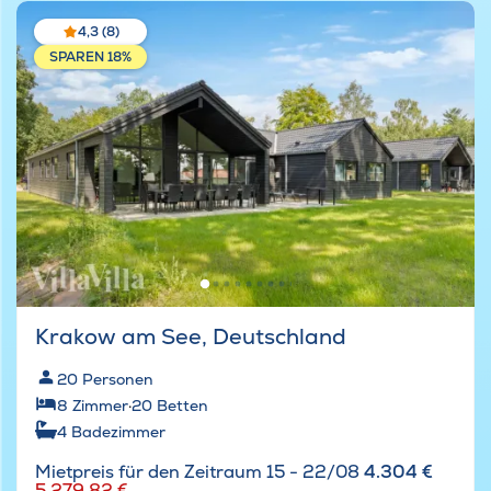
4,3 (8)
SPAREN 18%
Krakow am See, Deutschland
20
Personen
8
Zimmer
·
20
Betten
4
Badezimmer
Mietpreis für den Zeitraum 15 - 22/08
4.304 €
5.279,82 €