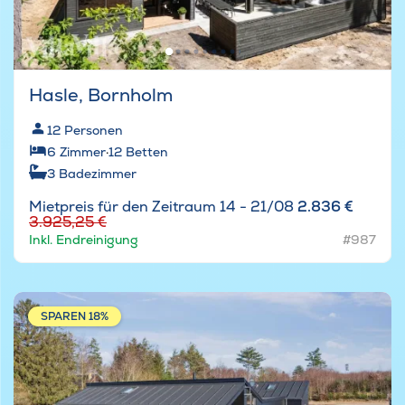
Hasle, Bornholm
12
Personen
6
Zimmer
·
12
Betten
3
Badezimmer
Mietpreis für den Zeitraum 14 - 21/08
2.836 €
3.925,25 €
Inkl. Endreinigung
#987
SPAREN 18%