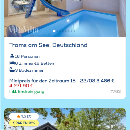
Trams am See, Deutschland
16
Personen
6
Zimmer
·
16
Betten
3
Badezimmer
Mietpreis für den Zeitraum 15 - 22/08
3.486 €
4.271,90 €
Inkl. Endreinigung
#763
4,5 (7)
SPAREN 18%