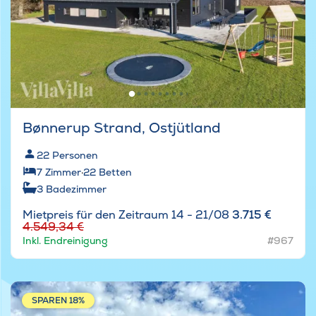
Bønnerup Strand, Ostjütland
22
Personen
7
Zimmer
·
22
Betten
3
Badezimmer
Mietpreis für den Zeitraum 14 - 21/08
3.715 €
4.549,34 €
Inkl. Endreinigung
#967
SPAREN 18%