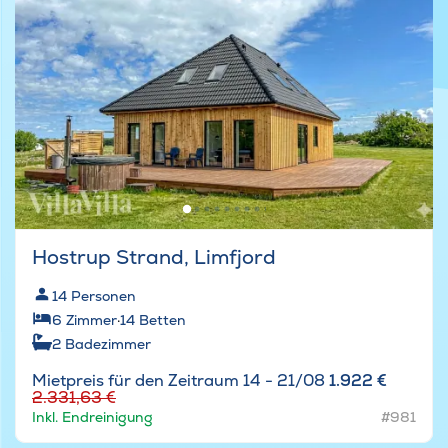
Hostrup Strand, Limfjord
14
Personen
6
Zimmer
·
14
Betten
2
Badezimmer
Mietpreis für den Zeitraum 14 - 21/08
1.922 €
2.331,63 €
Inkl. Endreinigung
#981