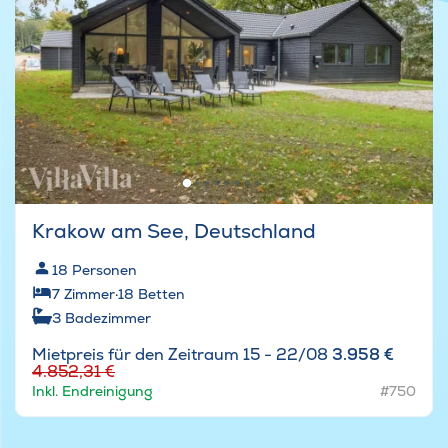
Krakow am See, Deutschland
18
Personen
7
Zimmer
·
18
Betten
3
Badezimmer
Mietpreis für den Zeitraum 15 - 22/08
3.958 €
4.852,31 €
Inkl. Endreinigung
#750