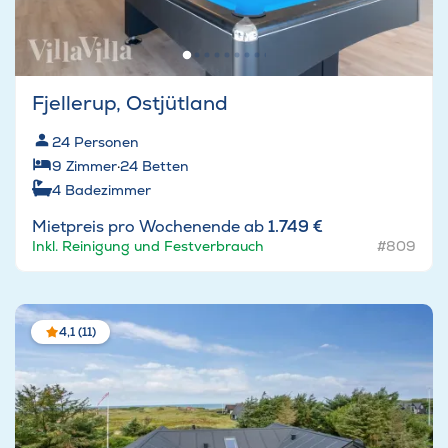
Fjellerup, Ostjütland
24
Personen
9
Zimmer
·
24
Betten
4
Badezimmer
Mietpreis pro Wochenende ab
1.749 €
Inkl. Reinigung und Festverbrauch
#809
4,1 (11)