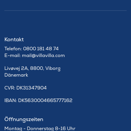
Kontakt
Telefon: 0800 181 48 74
E-mail: mail@villavilla.com
Livøvej 2A, 8800, Viborg
Dänemark
​CVR: DK31347904
IBAN: DK5630004665777162
Öffnungszeiten
Montag - Donnerstag 8-16 Uhr