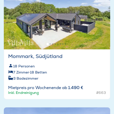
Mommark, Südjütland
18
Personen
7
Zimmer
·
18
Betten
3
Badezimmer
Mietpreis pro Wochenende ab
1.490 €
Inkl. Endreinigung
#663