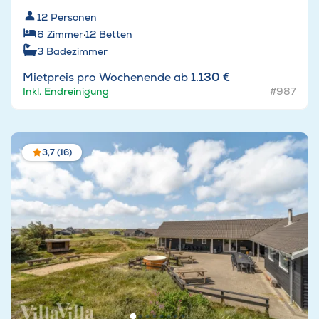
12
Personen
6
Zimmer
·
12
Betten
3
Badezimmer
Mietpreis pro Wochenende ab
1.130 €
Inkl. Endreinigung
#987
3,7 (16)