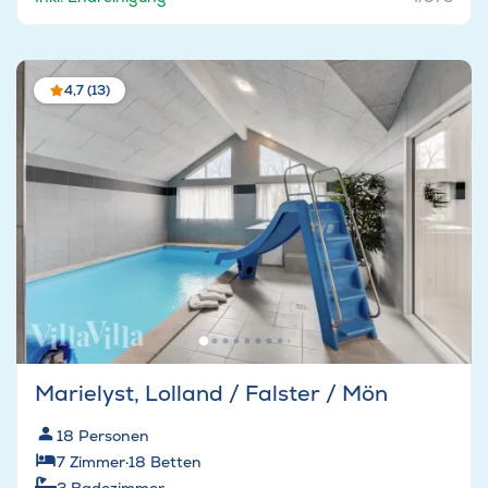
4,7 (13)
Marielyst, Lolland / Falster / Mön
18
Personen
7
Zimmer
·
18
Betten