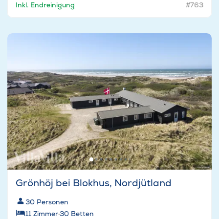
Inkl. Endreinigung
#763
Grönhöj bei Blokhus, Nordjütland
30
Personen
11
Zimmer
·
30
Betten