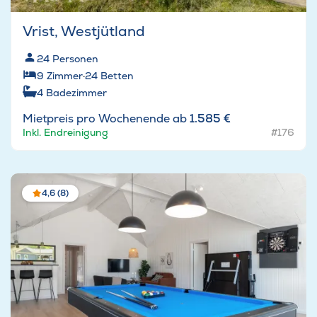
Vrist, Westjütland
24
Personen
9
Zimmer
·
24
Betten
4
Badezimmer
Mietpreis pro Wochenende ab
1.585 €
Inkl. Endreinigung
#176
4,6 (8)