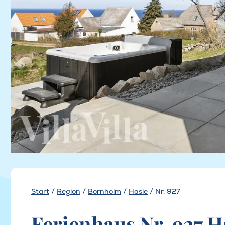
Start
/
Region
/
Bornholm
/
Hasle
/
Nr. 927
Ferienhaus Nr. 927 