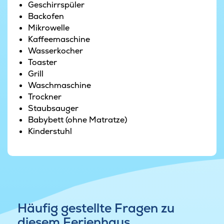
ausgebaute Dachboden mit seinen vier
Geschirrspüler
Schlafgelegenheiten und dem Fernseher ist
Backofen
besonders bei Kindern und Teenagern äußerst
Mikrowelle
beliebt.
Kaffeemaschine
Wasserkocher
Auf der Terrasse oder im Garten kann man den
Toaster
dänischen Sommer genießen, während die
Grill
kleinen Gäste im Sandkasten spielen oder
Waschmaschine
schaukeln- sowohl kleine als auch große Gäste
Trockner
kommen in diesem Haus also voll auf ihre
Staubsauger
Kosten.
Babybett (ohne Matratze)
Kinderstuhl
Häufig gestellte Fragen zu
diesem Ferienhaus