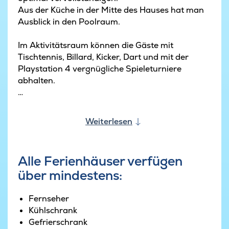
Aus der Küche in der Mitte des Hauses hat man
Ausblick in den Poolraum.
Im Aktivitätsraum können die Gäste mit
Tischtennis, Billard, Kicker, Dart und mit der
Playstation 4 vergnügliche Spieleturniere
abhalten.
Der Wohnbereich mit Küche, Essbereich und
einer gemütlichen Sitzecke mit Kamin lädt zu
Weiterlesen
zahlreichen behaglichen Stunden mit Freunden
und Familie ein. Die Küche ist geräumig und
macht das gemeinsame Kochen zu einem
Alle Ferienhäuser verfügen
wahren Vergnügen. Der gesamte Bereich
über mindestens:
besticht mit einem offenen, aber gleichzeitig
wohligen Ambiente.
Das Ferienhaus ist mit zwei Badezimmern und
Fernseher
fünf Schlafzimmern mit jeweils zwei
Kühlschrank
Schlafgelegenheiten ausgestattet. Der
Gefrierschrank