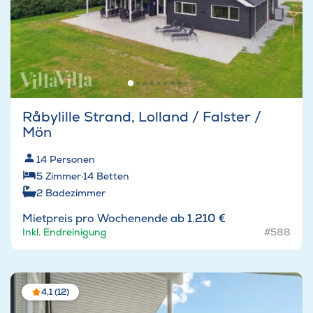
Råbylille Strand, Lolland / Falster /
Mön
14
Personen
5
Zimmer
·
14
Betten
2
Badezimmer
Mietpreis pro Wochenende ab
1.210 €
Inkl. Endreinigung
#588
4,1 (12)