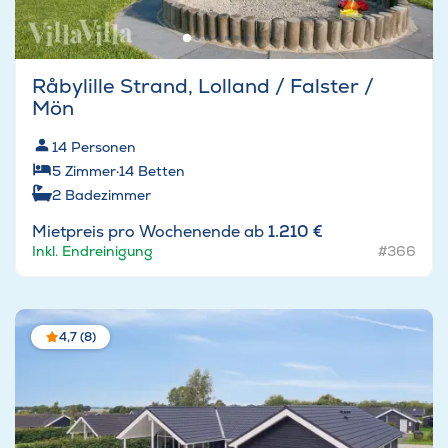
Råbylille Strand, Lolland / Falster /
Mön
14
Personen
5
Zimmer
·
14
Betten
2
Badezimmer
Mietpreis pro Wochenende ab
1.210 €
Inkl. Endreinigung
#366
4,7 (8)