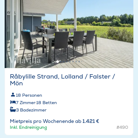
Råbylille Strand, Lolland / Falster /
Mön
18
Personen
7
Zimmer
·
18
Betten
3
Badezimmer
Mietpreis pro Wochenende ab
1.421 €
Inkl. Endreinigung
#490