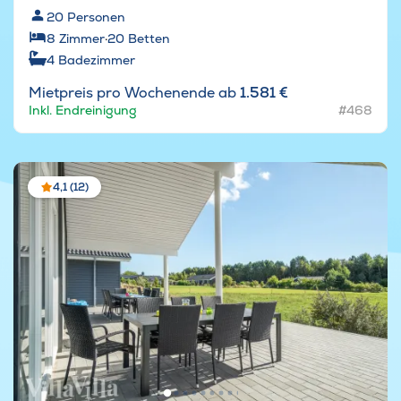
20
Personen
8
Zimmer
·
20
Betten
4
Badezimmer
Mietpreis pro Wochenende ab
1.581 €
Inkl. Endreinigung
#468
4,1 (12)