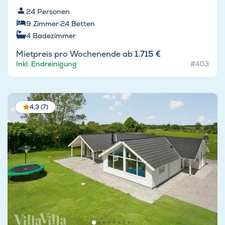
24
Personen
9
Zimmer
·
24
Betten
4
Badezimmer
Mietpreis pro Wochenende ab
1.715 €
Inkl. Endreinigung
#403
4,3 (7)