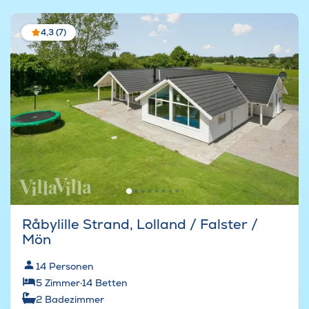
4,3 (7)
Råbylille Strand, Lolland / Falster /
Mön
14
Personen
5
Zimmer
·
14
Betten
2
Badezimmer