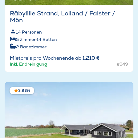
Råbylille Strand, Lolland / Falster /
Mön
14
Personen
5
Zimmer
·
14
Betten
2
Badezimmer
Mietpreis pro Wochenende ab
1.210 €
Inkl. Endreinigung
#349
3,8 (9)