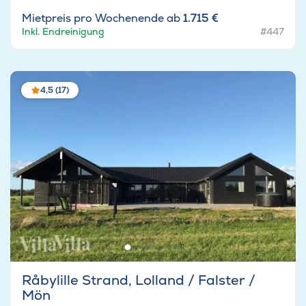
Mietpreis pro Wochenende ab
1.715 €
Inkl. Endreinigung
#447
4,5 (17)
Råbylille Strand, Lolland / Falster /
Mön