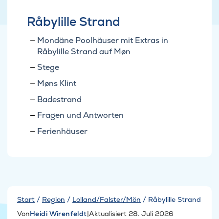
Råbylille Strand
Mondäne Poolhäuser mit Extras in
Råbylille Strand auf Møn
Stege
Møns Klint
Badestrand
Fragen und Antworten
Ferienhäuser
Start
/
Region
/
Lolland/Falster/Mön
/
Råbylille Strand
Von
Heidi Wirenfeldt
|
Aktualisiert 28. Juli 2026