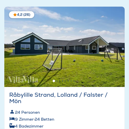
4,2 (26)
Råbylille Strand, Lolland / Falster /
Mön
24
Personen
9
Zimmer
·
24
Betten
4
Badezimmer