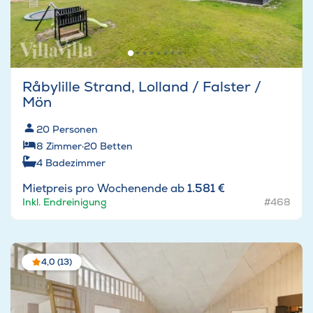
Råbylille Strand, Lolland / Falster /
Mön
20
Personen
8
Zimmer
·
20
Betten
4
Badezimmer
Mietpreis pro Wochenende ab
1.581 €
Inkl. Endreinigung
#468
4,0 (13)