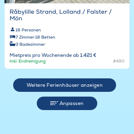
Råbylille Strand, Lolland / Falster /
Mön
18
Personen
7
Zimmer
·
18
Betten
3
Badezimmer
Mietpreis pro Wochenende ab
1.421 €
Inkl. Endreinigung
#490
Weitere Ferienhäuser anzeigen
Anpassen