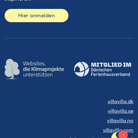
Hier anmelden
villavilla.dk
villavilla.se
villavilla.no
villavilla.com