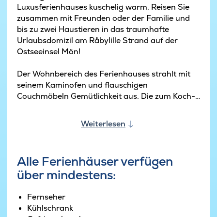
Luxusferienhauses kuschelig warm. Reisen Sie
zusammen mit Freunden oder der Familie und
bis zu zwei Haustieren in das traumhafte
Urlaubsdomizil am Råbylille Strand auf der
Ostseeinsel Mön!
Der Wohnbereich des Ferienhauses strahlt mit
seinem Kaminofen und flauschigen
Couchmöbeln Gemütlichkeit aus. Die zum Koch-
und Essbereich hin offen gestaltete,
lichtdurchflutete Räumlichkeit ist perfekt, um
Weiterlesen
Ausflüge für die kommenden Tage zu planen,
denn alle Gäste finden komfortabel Platz. Eine
Erlebniswelt, die ihresgleichen sucht, stellt der
Alle Ferienhäuser verfügen
Aktivitätsraum des Ferienhauses am Råbylille
über mindestens:
Strand dar. Neben einer stilvollen Bar mit
Kühlschrank und einer Couchecke zum Relaxen
und Zocken mit der PlayStation 4 stehen
Fernseher
exklusive Spielgelegenheiten bereit, die für
Kühlschrank