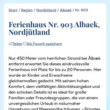
Start
/
Region
/
Nordjütland
/
Albaek
/
Nr. 903
Ferienhaus Nr. 903 Albaek,
Nordjütland
Als Favorit speichern
Teilen
Nur 450 Meter vom herrlichen Strand bei Ålbæk
entfernt erwartet Sie dieses eindrucksvolle
Ferienhaus mit Platz für bis zu 20 Personen. Hier
wurde an Kinder und Erwachsene
gleichermaßen gedacht. Mit seinem hohen
Komfort, dem vielfältigen Aktivitätsangebot und
den schicken Details ist es ideal für große
Familien oder Freundesgruppen, die von einem
unvergesslichen Urlaub in naturnaher
Umgebung und Meeresnähe träumen. • Privates