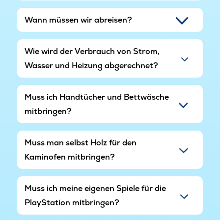
Platz zum Spielen und Entspannen. Das
Trampolin und die Schaukeln runden das
Wann müssen wir abreisen?
Angebot ab und sind perfekt für Kinder, die
gerne draußen aktiv sind.
Wie wird der Verbrauch von Strom,
Ålbæk ist ein idyllischer Ferienort und liegt
Wasser und Heizung abgerechnet?
zwischen Skagen und Frederikshavn. Hier
erwarten Sie kinderfreundliche Sandstrände,
schöne Natur und eine stimmungsvolle
Muss ich Handtücher und Bettwäsche
Atmosphäre mit kleinen Geschäften, Cafés und
mitbringen?
Küstenflair. Die Umgebung ist ideal für Rad- und
Wandertouren. Beliebte Ausflugsziele wie
Skagen und die Wanderdüne Råbjerg Mile sind
Muss man selbst Holz für den
schnell erreichbar. Perfekt für einen Urlaub zu
Kaminofen mitbringen?
jeder Jahreszeit.
Muss ich meine eigenen Spiele für die
PlayStation mitbringen?