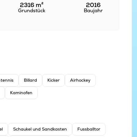
2316
m²
2016
Grundstück
Baujahr
htennis
Billard
Kicker
Airhockey
Kaminofen
el
Schaukel und Sandkasten
Fussballtor