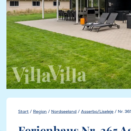
Start
/
Region
/
Nordseeland
/
Asserbo/Liseleje
/
Nr. 36
Ferienhaus Nr. 365 As