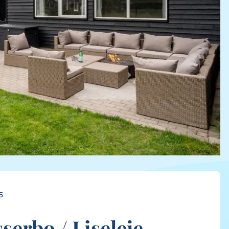
5
serbo / Liseleje,