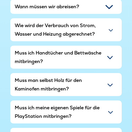
erlebnisreichen Urlaub.
Wann müssen wir abreisen?
Am Haus befinden sich drei Carports.
Wie wird der Verbrauch von Strom,
Bitte beachten Sie, dass sich die Häuser in einem
Wasser und Heizung abgerechnet?
Ferienhausgebiet befinden, in dem es täglich ab
22:00 Uhr ruhig sein muss.
Muss ich Handtücher und Bettwäsche
mitbringen?
Muss man selbst Holz für den
Kaminofen mitbringen?
Muss ich meine eigenen Spiele für die
PlayStation mitbringen?