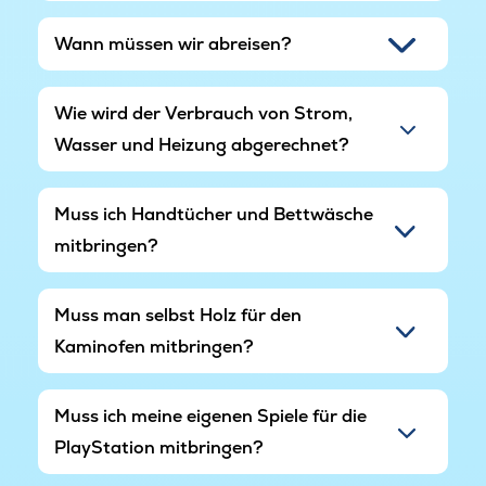
ist dieses VillaVilla-Ferienhaus der perfekte Ort,
an dem Entspannung und Spaß Hand in Hand
Wann müssen wir abreisen?
gehen. Freuen Sie sich auf Ihren Traumurlaub.
Wie wird der Verbrauch von Strom,
Wasser und Heizung abgerechnet?
Muss ich Handtücher und Bettwäsche
mitbringen?
Muss man selbst Holz für den
Kaminofen mitbringen?
Muss ich meine eigenen Spiele für die
PlayStation mitbringen?