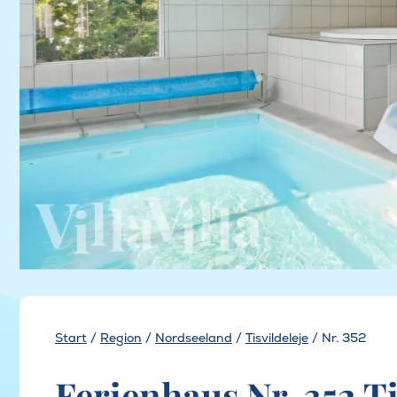
Start
/
Region
/
Nordseeland
/
Tisvildeleje
/
Nr. 352
Ferienhaus Nr. 352 Ti