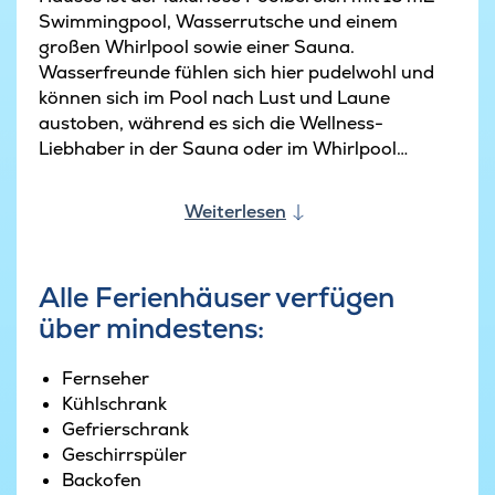
Swimmingpool, Wasserrutsche und einem
großen Whirlpool sowie einer Sauna.
Wasserfreunde fühlen sich hier pudelwohl und
können sich im Pool nach Lust und Laune
austoben, während es sich die Wellness-
Liebhaber in der Sauna oder im Whirlpool
gemütlich machen und die Seele baumeln lassen.
Hier ist also für jeden Geschmack genau das
Weiterlesen
Richtige dabei.
Wenn Sie mit dem Verwöhn-Programm im
Alle Ferienhäuser verfügen
Whirlpool und der Sauna oder dem Entspannen
über mindestens:
an der Bar des Hauses fertig sind, bietet der
Aktivitätenraum reichlich Möglichkeiten
Fernseher
für einen kleinen Wettkampf. Dort können Sie
Kühlschrank
sich gegenseitig in Billard, Airhockey, Kicker,
Gefrierschrank
Playstation3 oder Tischtennis herausfordern. In
Geschirrspüler
Turnierpausen sind Sie herzlich dazu eingeladen,
Backofen