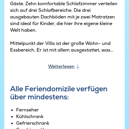
Gäste. Zehn komfortable Schlafzimmer verteilen
sich auf drei Schlafbereiche. Die drei
ausgebauten Dachböden mit je zwei Matratzen
sind ideal für Kinder, die hier ihre eigene kleine
Welt haben.
Mittelpunkt der Villa ist der große Wohn- und
Essbereich. Er ist mit allem ausgestattet, was
man braucht, um leckere Mahlzeiten
zuzubereiten. Am Esstisch kann man gemeinsam
Weiterlesen
die Aktivitäten des Tages planen. Nach dem
Essen lädt die Sofaecke zu einem Film oder
einem Brettspiel ein.
Alle Feriendomizile verfügen
über mindestens:
Eine der größten Attraktionen des Hauses ist der
eigene Poolbereich, in dem Kinder und
Erwachsene gleichermaßen ihren Spaß haben.
Fernseher
Er ist mit einem schönen Pool, einem luxuriösen
Kühlschrank
Whirlpool und einer Wasserrutsche
Gefrierschrank