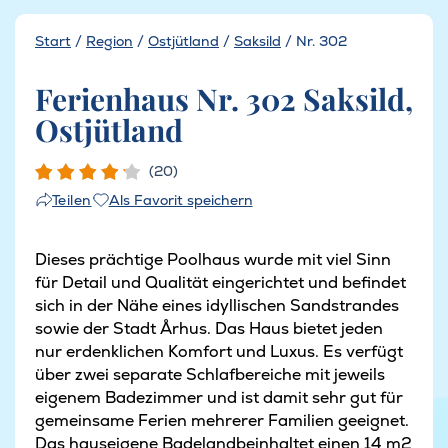
Start
/
Region
/
Ostjütland
/
Saksild
/
Nr. 302
Ferienhaus Nr. 302 Saksild,
Ostjütland
(20)
Als Favorit speichern
Teilen
Dieses prächtige Poolhaus wurde mit viel Sinn
für Detail und Qualität eingerichtet und befindet
sich in der Nähe eines idyllischen Sandstrandes
sowie der Stadt Århus. Das Haus bietet jeden
nur erdenklichen Komfort und Luxus. Es verfügt
über zwei separate Schlafbereiche mit jeweils
eigenem Badezimmer und ist damit sehr gut für
gemeinsame Ferien mehrerer Familien geeignet.
Das hauseigene Badelandbeinhaltet einen 14 m2