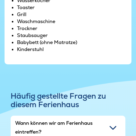
Grundstück ums Haus herum befinden sich eine
Wasserkocher
Schaukel und ein Sandkasten, gerne darf das
Toaster
Gelände aber auch von kleinen Abenteurern bis
Grill
in seine letzten Winkel erkundet werden.
Waschmaschine
Trockner
Staubsauger
Babybett (ohne Matratze)
Kinderstuhl
Häufig gestellte Fragen zu
diesem Ferienhaus
Wann können wir am Ferienhaus
eintreffen?