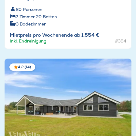
20
Personen
7
Zimmer
·
20
Betten
3
Badezimmer
Mietpreis pro Wochenende ab
1.554 €
Inkl. Endreinigung
#384
4,2 (14)