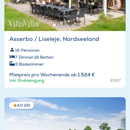
Asserbo / Liseleje, Nordseeland
18
Personen
7
Zimmer
·
18
Betten
3
Badezimmer
Mietpreis pro Wochenende ab
1.524 €
Inkl. Endreinigung
#367
4,0 (13)