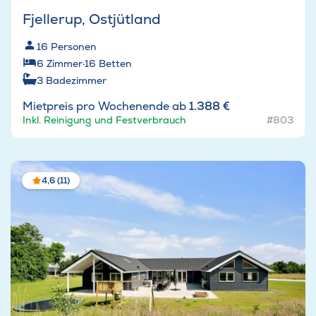
Fjellerup, Ostjütland
16
Personen
6
Zimmer
·
16
Betten
3
Badezimmer
Mietpreis pro Wochenende ab
1.388 €
Inkl. Reinigung und Festverbrauch
#803
4,6 (11)