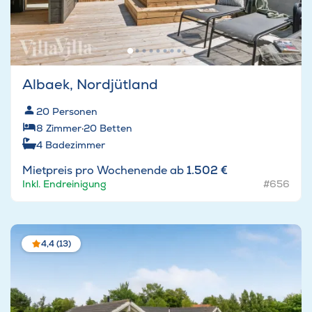
Albaek, Nordjütland
20
Personen
8
Zimmer
·
20
Betten
4
Badezimmer
Mietpreis pro Wochenende ab
1.502 €
Inkl. Endreinigung
#656
4,4 (13)