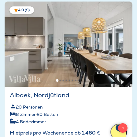
4,9 (9)
Albaek, Nordjütland
20
Personen
8
Zimmer
·
20
Betten
4
Badezimmer
Mietpreis pro Wochenende ab
1.480 €