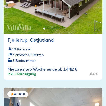
Fjellerup, Ostjütland
18
Personen
7
Zimmer
·
18
Betten
3
Badezimmer
Mietpreis pro Wochenende ab
1.442 €
Inkl. Endreinigung
#320
4,5 (23)