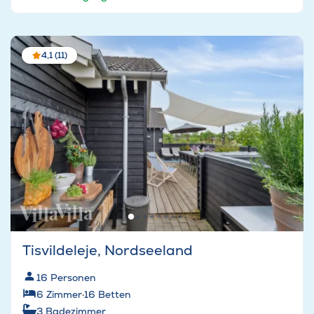
4,1 (11)
Tisvildeleje, Nordseeland
16
Personen
6
Zimmer
·
16
Betten
3
Badezimmer