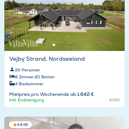
Vejby Strand, Nordseeland
20
Personen
8
Zimmer
·
20
Betten
4
Badezimmer
Mietpreis pro Wochenende ab
1.642 €
Inkl. Endreinigung
#395
4,6 (8)