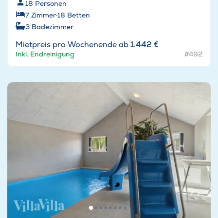
18
Personen
7
Zimmer
·
18
Betten
3
Badezimmer
Mietpreis pro Wochenende ab
1.442 €
Inkl. Endreinigung
#492