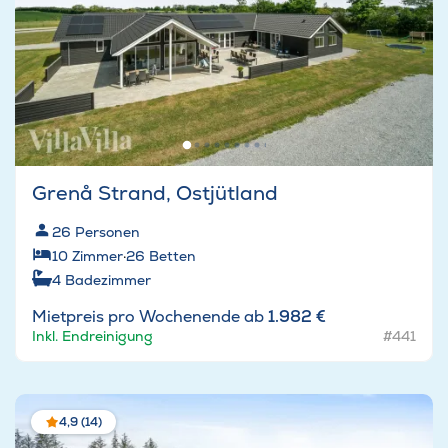
Grenå Strand, Ostjütland
26
Personen
10
Zimmer
·
26
Betten
4
Badezimmer
Mietpreis pro Wochenende ab
1.982 €
Inkl. Endreinigung
#441
4,9 (14)