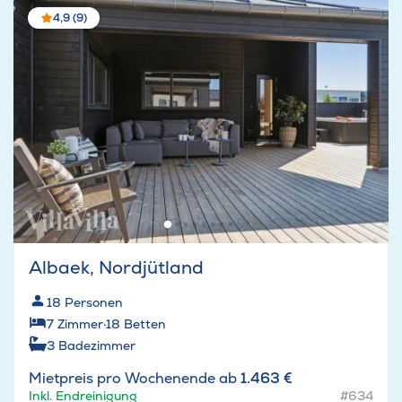
4,9 (9)
Albaek, Nordjütland
18
Personen
7
Zimmer
·
18
Betten
3
Badezimmer
Mietpreis pro Wochenende ab
1.463 €
Inkl. Endreinigung
#634