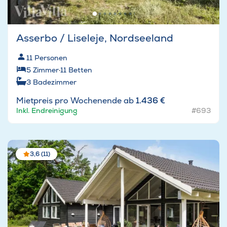
Asserbo / Liseleje, Nordseeland
11
Personen
5
Zimmer
·
11
Betten
3
Badezimmer
Mietpreis pro Wochenende ab
1.436 €
Inkl. Endreinigung
#693
3,6 (11)