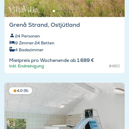
Grenå Strand, Ostjütland
24
Personen
9
Zimmer
·
24
Betten
4
Badezimmer
Mietpreis pro Wochenende ab
1.689 €
Inkl. Endreinigung
#480
4,0 (5)