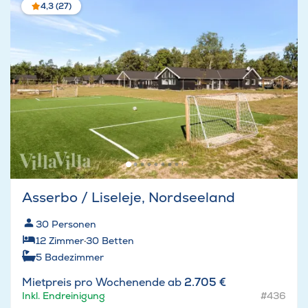
4,3 (27)
Asserbo / Liseleje, Nordseeland
30
Personen
12
Zimmer
·
30
Betten
5
Badezimmer
Mietpreis pro Wochenende ab
2.705 €
Inkl. Endreinigung
#436