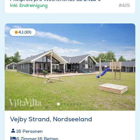
Inkl. Endreinigung
#425
4,1 (10)
Vejby Strand, Nordseeland
16
Personen
6
Zimmer
·
16
Betten