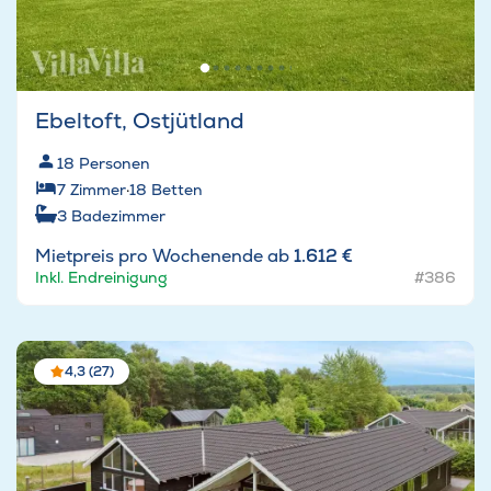
Ebeltoft, Ostjütland
18
Personen
7
Zimmer
·
18
Betten
3
Badezimmer
Mietpreis pro Wochenende ab
1.612 €
Inkl. Endreinigung
#386
4,3 (27)