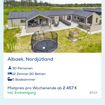
Albaek, Nordjütland
30
Personen
12
Zimmer
·
30
Betten
5
Badezimmer
Mietpreis pro Wochenende ab
2.457 €
Inkl. Endreinigung
#619