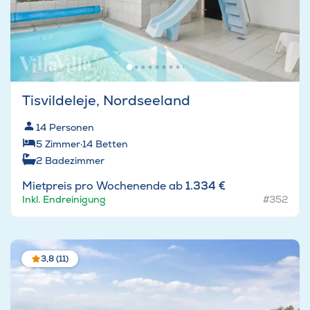
Tisvildeleje, Nordseeland
14
Personen
5
Zimmer
·
14
Betten
2
Badezimmer
Mietpreis pro Wochenende ab
1.334 €
Inkl. Endreinigung
#352
3,8 (11)