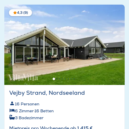
4,3 (9)
Vejby Strand, Nordseeland
16
Personen
6
Zimmer
·
16
Betten
3
Badezimmer
Mietpreis pro Wochenende ab
1.415 €