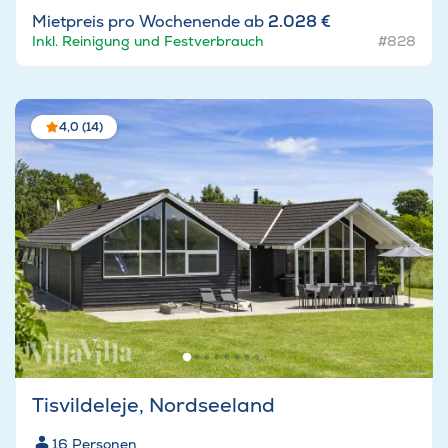
Mietpreis pro Wochenende ab
2.028 €
Inkl. Reinigung und Festverbrauch
#828
4,0 (14)
Tisvildeleje, Nordseeland
16
Personen