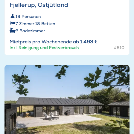
Fjellerup, Ostjütland
18
Personen
7
Zimmer
·
18
Betten
3
Badezimmer
Mietpreis pro Wochenende ab
1.493 €
Inkl. Reinigung und Festverbrauch
#810