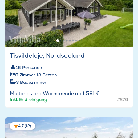
Tisvildeleje, Nordseeland
18
Personen
7
Zimmer
·
18
Betten
3
Badezimmer
Mietpreis pro Wochenende ab
1.581 €
Inkl. Endreinigung
#276
4,7 (12)