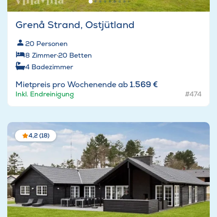
Grenå Strand, Ostjütland
20
Personen
8
Zimmer
·
20
Betten
4
Badezimmer
Mietpreis pro Wochenende ab
1.569 €
Inkl. Endreinigung
#474
4,2 (18)