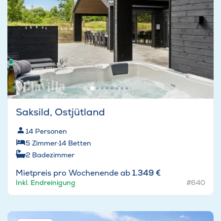
Saksild, Ostjütland
14
Personen
5
Zimmer
·
14
Betten
2
Badezimmer
Mietpreis pro Wochenende ab
1.349 €
Inkl. Endreinigung
#640