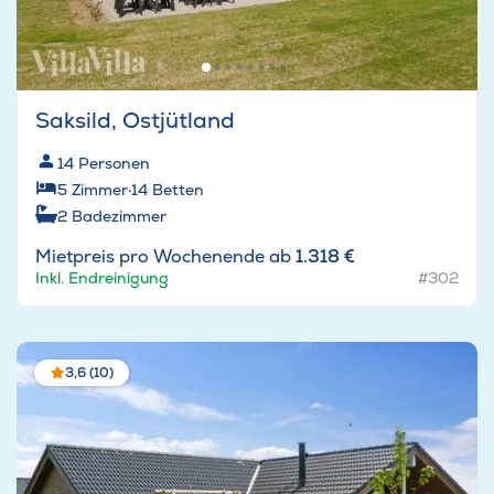
Saksild, Ostjütland
14
Personen
5
Zimmer
·
14
Betten
2
Badezimmer
Mietpreis pro Wochenende ab
1.318 €
Inkl. Endreinigung
#302
3,6 (10)