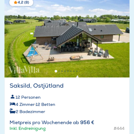
4,2 (8)
Saksild, Ostjütland
12
Personen
4
Zimmer
·
12
Betten
2
Badezimmer
Mietpreis pro Wochenende ab
956 €
Inkl. Endreinigung
#444