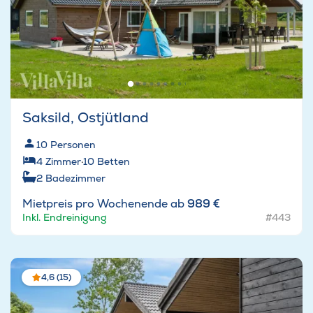
Saksild, Ostjütland
10
Personen
4
Zimmer
·
10
Betten
2
Badezimmer
Mietpreis pro Wochenende ab
989 €
Inkl. Endreinigung
#443
4,6 (15)