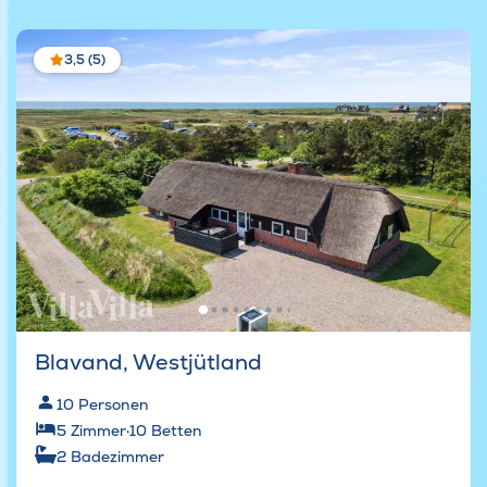
3,5 (5)
Blavand, Westjütland
10
Personen
5
Zimmer
·
10
Betten
2
Badezimmer