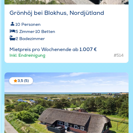
Grönhöj bei Blokhus, Nordjütland
10
Personen
5
Zimmer
·
10
Betten
2
Badezimmer
Mietpreis pro Wochenende ab
1.007 €
Inkl. Endreinigung
#514
3,5 (5)