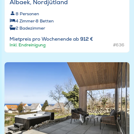
Albaek, Nordjütland
8
Personen
4
Zimmer
·
8
Betten
2
Badezimmer
Mietpreis pro Wochenende ab
912 €
Inkl. Endreinigung
#636