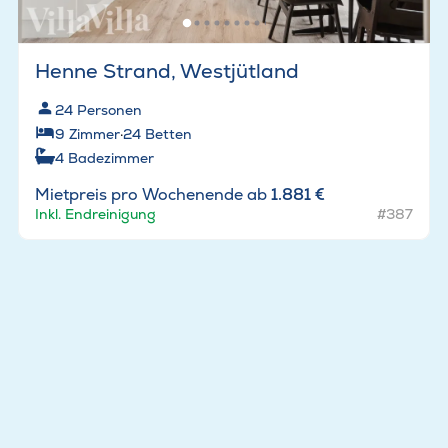
Henne Strand, Westjütland
24
Personen
9
Zimmer
·
24
Betten
4
Badezimmer
Mietpreis pro Wochenende ab
1.881 €
Inkl. Endreinigung
#387