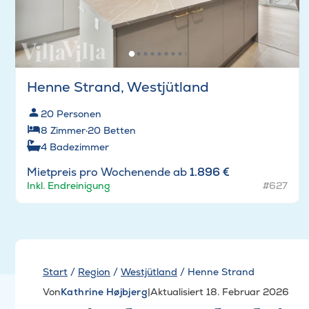
Henne Strand, Westjütland
20
Personen
8
Zimmer
·
20
Betten
4
Badezimmer
Mietpreis pro Wochenende ab
1.896 €
Inkl. Endreinigung
#627
Start
/
Region
/
Westjütland
/
Henne Strand
Von
Kathrine Højbjerg
|
Aktualisiert 18. Februar 2026