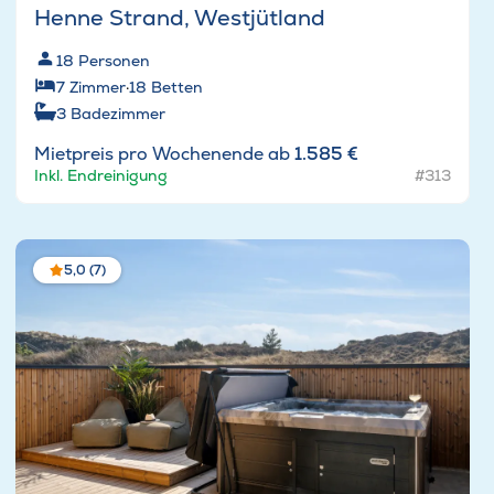
Henne Strand, Westjütland
18
Personen
7
Zimmer
·
18
Betten
3
Badezimmer
Mietpreis pro Wochenende ab
1.585 €
Inkl. Endreinigung
#313
5,0 (7)