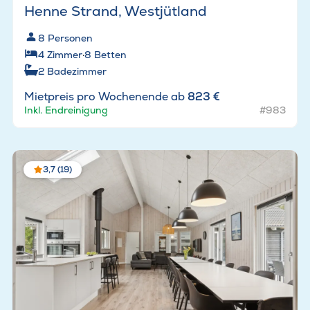
Henne Strand, Westjütland
8
Personen
4
Zimmer
·
8
Betten
2
Badezimmer
Mietpreis pro Wochenende ab
823 €
Inkl. Endreinigung
#983
3,7 (19)