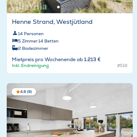
Henne Strand, Westjütland
14
Personen
5
Zimmer
·
14
Betten
2
Badezimmer
Mietpreis pro Wochenende ab
1.213 €
Inkl. Endreinigung
#518
4,6 (9)