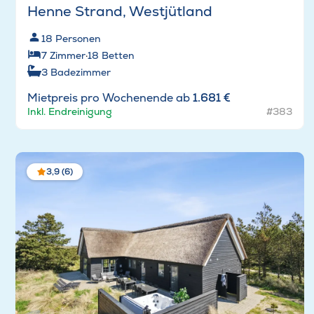
Henne Strand, Westjütland
18
Personen
7
Zimmer
·
18
Betten
3
Badezimmer
Mietpreis pro Wochenende ab
1.681 €
Inkl. Endreinigung
#383
3,9 (6)