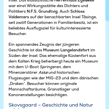
Insel. Das klassizistische
Herrenhaus Egeløkke
war einst Wirkungsstätte des Dichters und
Politikers
N.F.S. Grundtvig
. Auch
Schloss
Valdemars
auf der benachbarten Insel Tåsinge,
seit zwölf Generationen in Familienbesitz, ist ein
beliebtes Ausflugsziel für kulturinteressierte
Besucher.
Ein spannendes Zeugnis der jüngeren
Geschichte ist das
Museum Langelandsfort
im
Süden der Insel. Das ehemalige Küstenfort aus
dem Kalten Krieg beherbergt heute ein Museum
mit dem U-Boot
Springeren
, dem
Minenzerstörer
Askø
und historischen
Flugzeugen wie der MIG-23 und dem dänischen
„Draken“. Besucher können originale
Mannschaftsräume, Granatlager und
Kanonenstellungen besichtigen.
Skovsgaard – Geschichte und Natur