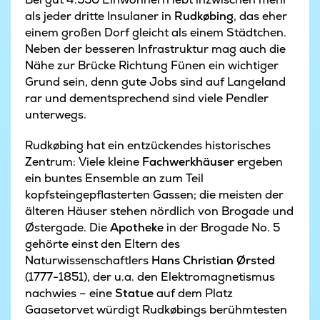
als jeder dritte Insulaner in
Rudkøbing
, das eher
einem großen Dorf gleicht als einem Städtchen.
Neben der besseren Infrastruktur mag auch die
Nähe zur Brücke Richtung Fünen ein wichtiger
Grund sein, denn gute Jobs sind auf Langeland
rar und dementsprechend sind viele Pendler
unterwegs.
Rudkøbing hat ein entzückendes historisches
Zentrum: Viele kleine
Fachwerkhäuser
ergeben
ein buntes Ensemble an zum Teil
kopfsteingepflasterten Gassen; die meisten der
älteren Häuser stehen nördlich von Brogade und
Østergade. Die
Apotheke
in der Brogade No. 5
gehörte einst den Eltern des
Naturwissenschaftlers
Hans Christian Ørsted
(1777-1851), der u.a. den Elektromagnetismus
nachwies – eine
Statue
auf dem Platz
Gaasetorvet würdigt Rudkøbings berühmtesten