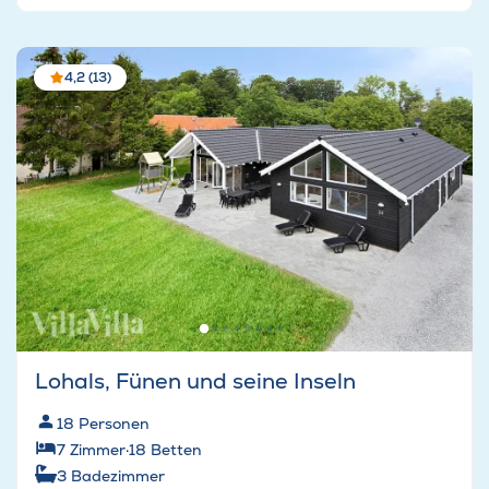
4,2 (13)
Lohals, Fünen und seine Inseln
18
Personen
7
Zimmer
·
18
Betten
3
Badezimmer