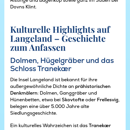
Ristinge und Bagenkop sowie ganz im Süden bei
Dovns Klint.
Kulturelle Highlights auf
Langeland – Geschichte
zum Anfassen
Dolmen, Hügelgräber und das
Schloss Tranekær
Die Insel Langeland ist bekannt für ihre
außergewöhnliche Dichte an
prähistorischen
Denkmälern
: Dolmen, Ganggräber und
Hünenbetten, etwa bei
Skovtofte
oder
Frellesvig
,
belegen eine über 5.000 Jahre alte
Siedlungsgeschichte.
Ein kulturelles Wahrzeichen ist das
Tranekær