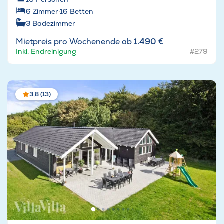
6
Zimmer
·
16
Betten
3
Badezimmer
Mietpreis pro Wochenende ab
1.490 €
Inkl. Endreinigung
#279
3,8 (13)